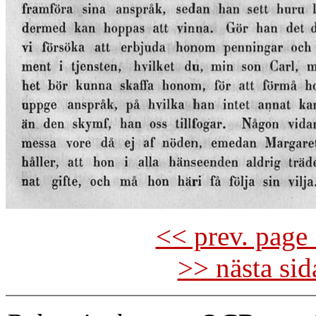
<< prev. page 
>> nästa si