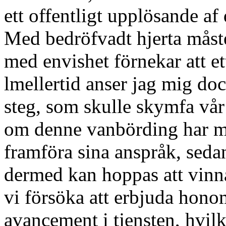
ett offentligt upplösande af
Med bedröfvadt hjerta måste
med envishet förnekar att ett
lmellertid anser jag mig do
steg, som skulle skymfa vår 
om denne vanbörding har m
framföra sina anspråk, sedan
dermed kan hoppas att vinn
vi försöka att erbjuda hon
avancement i tjensten, hvil