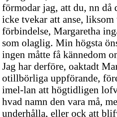
förmodar jag, att du, nn då d
icke tvekar att anse, liksom 
förbindelse, Margaretha ingå
som olaglig. Min högsta öns
ingen måtte få kännedom om 
Jag har derföre, oaktadt Ma
otillbörliga uppförande, för
imel-lan att högtidligen lo
hvad namn den vara må, me
underhålla, eller ock att b