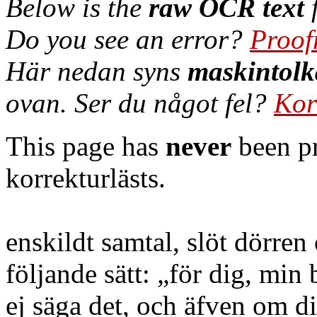
Below is the
raw OCR text
f
Do you see an error?
Proof
Här nedan syns
maskintolk
ovan. Ser du något fel?
Kor
This page has
never
been pr
korrekturlästs.
enskildt samtal, slöt dörren 
följande sätt: „för dig, min
ej säga det, och äfven om d