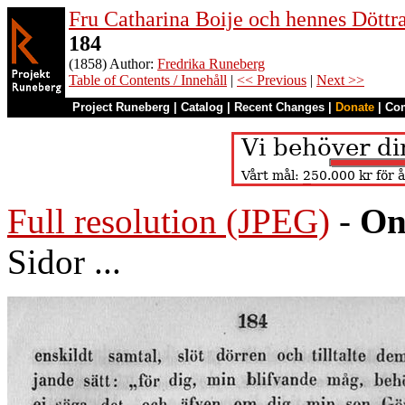
Fru Catharina Boije och hennes Döttrar
184
(1858) Author:
Fredrika Runeberg
Table of Contents / Innehåll
|
<< Previous
|
Next >>
Project Runeberg
|
Catalog
|
Recent Changes
|
Donate
|
Co
Full resolution (JPEG)
-
On
Sidor ...