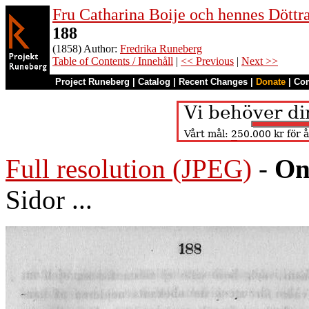
Fru Catharina Boije och hennes Döttrar
188
(1858) Author:
Fredrika Runeberg
Table of Contents / Innehåll
|
<< Previous
|
Next >>
Project Runeberg
|
Catalog
|
Recent Changes
|
Donate
|
Co
Full resolution (JPEG)
-
On
Sidor ...