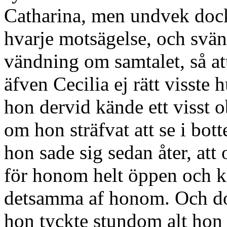
Catharina, men undvek dock 
hvarje motsägelse, och svä
vändning om samtalet, så at
äfven Cecilia ej rätt visste
hon dervid kände ett visst 
om hon sträfvat att se i bott
hon sade sig sedan åter, at
för honom helt öppen och kl
detsamma af honom. Och do
hon tyckte stundom alt ho