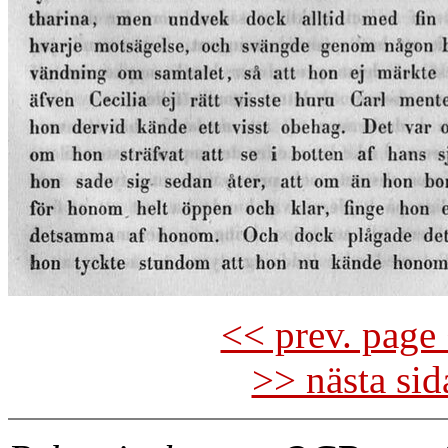
<< prev. page 
>> nästa si