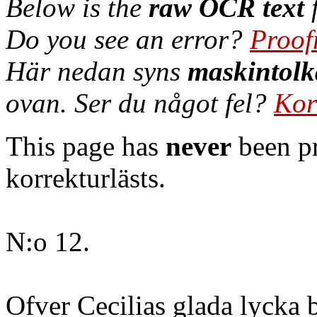
Below is the
raw OCR text
f
Do you see an error?
Proof
Här nedan syns
maskintolk
ovan. Ser du något fel?
Kor
This page has
never
been pr
korrekturlästs.
N:o 12.
Ofver Cecilias glada lycka