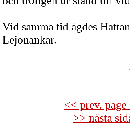
och troligen ur stånd till vid
Vid samma tid ägdes Hattan
Lejonankar.
<< prev. page 
>> nästa si