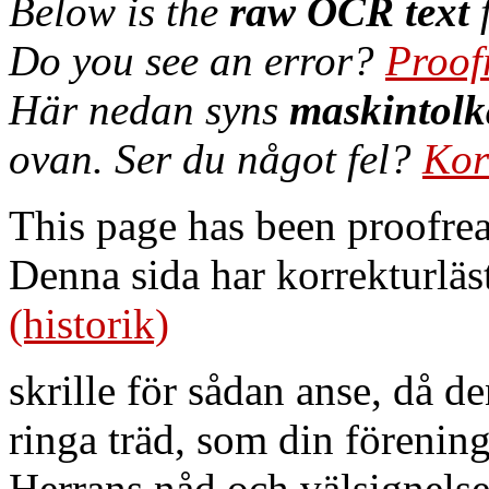
Below is the
raw OCR text
f
Do you see an error?
Proof
Här nedan syns
maskintolk
ovan. Ser du något fel?
Kor
This page has been proofre
Denna sida har korrekturläs
(historik)
skrille för sådan anse, då d
ringa träd, som din föreni
Herrans nåd och välsignelse 