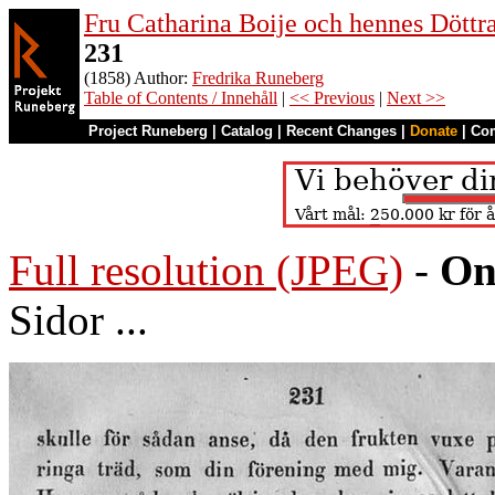
Fru Catharina Boije och hennes Döttrar
231
(1858) Author:
Fredrika Runeberg
Table of Contents / Innehåll
|
<< Previous
|
Next >>
Project Runeberg
|
Catalog
|
Recent Changes
|
Donate
|
Co
Full resolution (JPEG)
-
On
Sidor ...