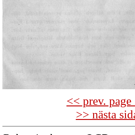
<< prev. page 
>> nästa si