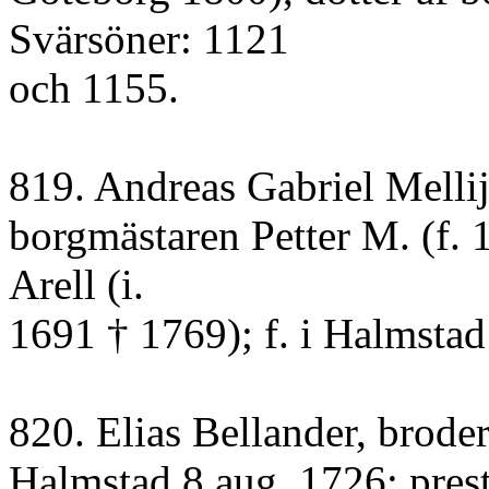
Svärsöner: 1121
och 1155.
819. Andreas Gabriel Mellij
borgmästaren Petter M. (f.
Arell (i.
1691 † 1769); f. i Halmsta
820. Elias Bellander, broder t
Halmstad 8 aug. 1726; pres