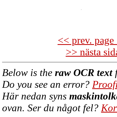
<< prev. page 
>> nästa si
Below is the
raw OCR text
f
Do you see an error?
Proof
Här nedan syns
maskintolk
ovan. Ser du något fel?
Kor