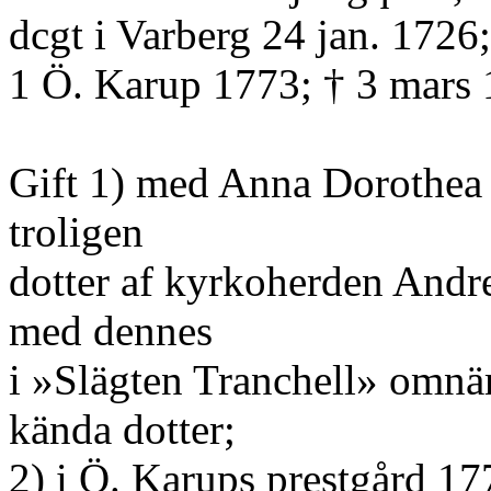
dcgt i Varberg 24 jan. 1726
1 Ö. Karup 1773; † 3 mars 
Gift 1) med Anna Dorothea 
troligen
dotter af kyrkoherden Andre
med dennes
i »Slägten Tranchell» omnä
kända dotter;
2) i Ö. Karups prestgård 17