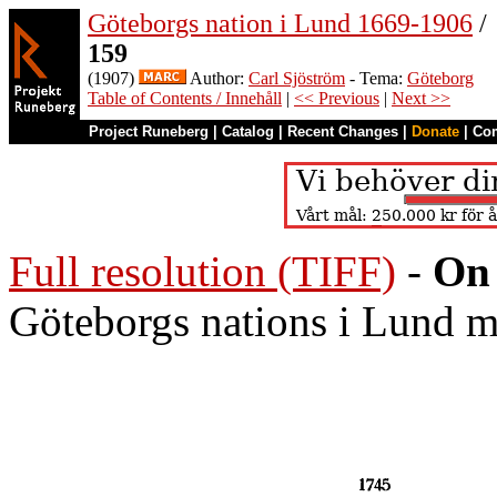
Göteborgs nation i Lund 1669-1906
/
159
(1907)
Author:
Carl Sjöström
- Tema:
Göteborg
Table of Contents / Innehåll
|
<< Previous
|
Next >>
Project Runeberg
|
Catalog
|
Recent Changes
|
Donate
|
Co
Full resolution (TIFF)
-
On 
Göteborgs nations i Lund