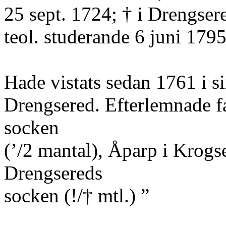
25 sept. 1724; † i Drengse
teol. studerande 6 juni 1795
Hade vistats sedan 1761 i s
Drengsered. Efterlemnade f
socken
(’/2 mantal), Åparp i Krogs
Drengsereds
socken (!/† mtl.) ”