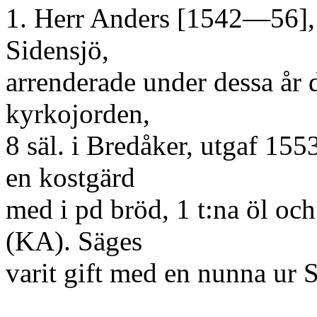
1. Herr Anders [1542—56], 
Sidensjö,
arrenderade under dessa år 
kyrkojorden,
8 säl. i Bredåker, utgaf 15
en kostgärd
med i pd bröd, 1 t:na öl och
(KA). Säges
varit gift med en nunna ur S