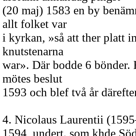
(20 maj) 1583 en by benäm
allt folket var
i kyrkan, »så att ther platt
knutstenarna
war». Där bodde 6 bönder. 
mötes beslut
1593 och blef två år därefte
4. Nicolaus Laurentii (159
1594, undert. som khde Söd