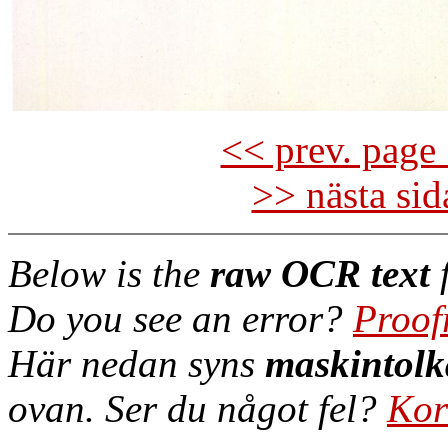
<< prev. page 
>> nästa si
Below is the
raw OCR text
f
Do you see an error?
Proof
Här nedan syns
maskintolk
ovan. Ser du något fel?
Kor