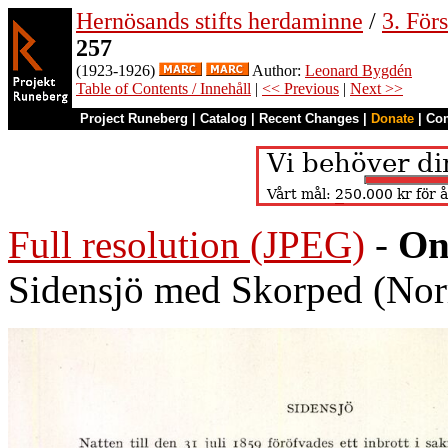
Hernösands stifts herdaminne
/
3. För
257
(1923-1926)
Author:
Leonard Bygdén
Table of Contents / Innehåll
|
<< Previous
|
Next >>
Project Runeberg
|
Catalog
|
Recent Changes
|
Donate
|
Co
Full resolution (JPEG)
-
On
Sidensjö med Skorped (Nor