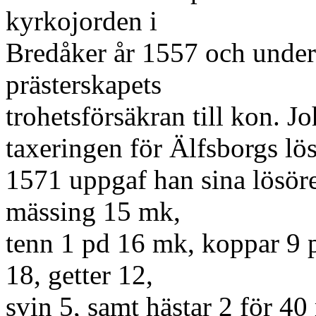
kyrkojorden i
Bredåker år 1557 och unde
prästerskapets
trohetsförsäkran till kon. J
taxeringen för Älfsborgs lö
1571 uppgaf han sina lösöre
mässing 15 mk,
tenn 1 pd 16 mk, koppar 9 p
18, getter 12,
svin 5, samt hästar 2 för 4