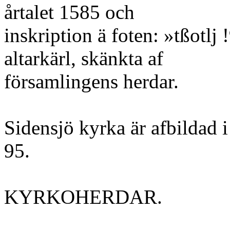
årtalet 1585 och
inskription ä foten: »tßotlj !
altarkärl, skänkta af
församlingens herdar.
Sidensjö kyrka är afbildad i
95.
KYRKOHERDAR.