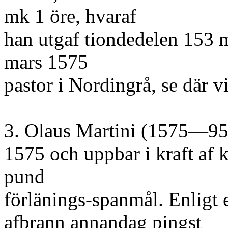
mk 1 öre, hvaraf
han utgaf tiondedelen 153 
mars 1575
pastor i Nordingrå, se där v
3. Olaus Martini (1575—95)
1575 och uppbar i kraft af 
pund
förlänings-spanmål. Enligt e
afbrann annandag pingst