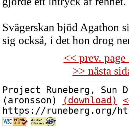
gjorde ett intryck af renhet.
Svägerskan bjöd Agathon sit
sig också, i det hon drog n
<< prev. page 
>> nästa si
Project Runeberg, Sun D
(aronsson)
(download)
<
https://runeberg.org/ht