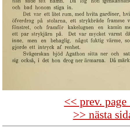
<< prev. page 
>> nästa si