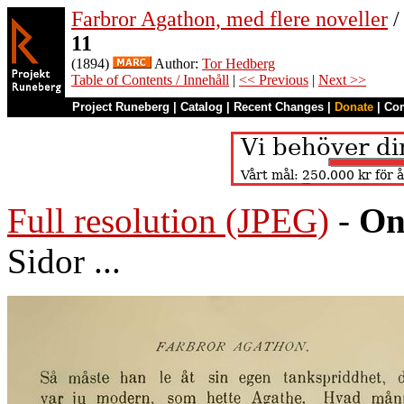
Farbror Agathon, med flere noveller
/
11
(1894)
Author:
Tor Hedberg
Table of Contents / Innehåll
|
<< Previous
|
Next >>
Project Runeberg
|
Catalog
|
Recent Changes
|
Donate
|
Co
Full resolution (JPEG)
-
On
Sidor ...