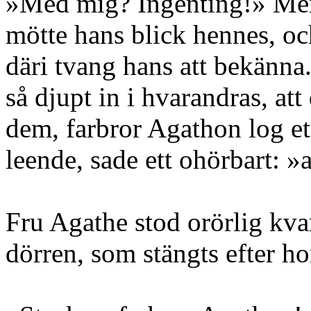
»Med mig? Ingenting!» Me
mötte hans blick hennes, oc
däri tvang hans att bekänna
så djupt in i hvarandras, at
dem, farbror Agathon log ett
leende, sade ett ohörbart: »
Fru Agathe stod orörlig kvar
dörren, som stängts efter h