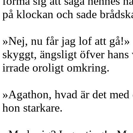
förmå sig att säga hennes 
på klockan och sade brådsk
»Nej, nu får jag lof att gå!
skyggt, ängsligt öfver hans
irrade oroligt omkring.
»Agathon, hvad är det med
hon starkare.