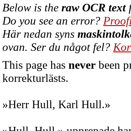
Below is the
raw OCR text
f
Do you see an error?
Proof
Här nedan syns
maskintolk
ovan. Ser du något fel?
Kor
This page has
never
been pr
korrekturlästs.
»Herr Hull, Karl Hull.»
»Hull, Hull,» upprepade han