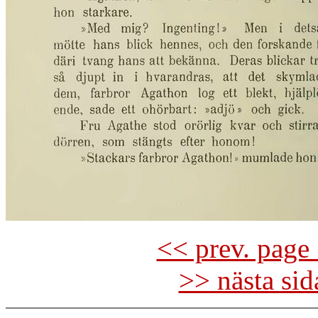
<< prev. page 
>> nästa si