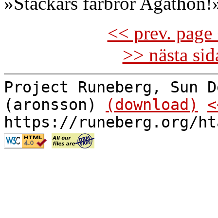
»Stackars farbror Agathon!
<< prev. page 
>> nästa si
Project Runeberg, Sun D
(aronsson)
(download)
<
https://runeberg.org/ht