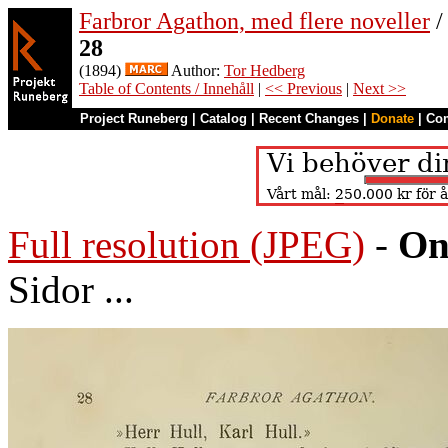
Farbror Agathon, med flere noveller
/
28
(1894)
Author:
Tor Hedberg
Table of Contents / Innehåll
|
<< Previous
|
Next >>
Project Runeberg
|
Catalog
|
Recent Changes
|
Donate
|
Co
Full resolution (JPEG)
-
On
Sidor ...