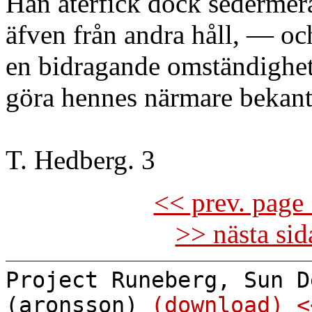
Han återfick dock sederme
äfven från andra håll, — oc
en bidragande omständighet t
göra hennes närmare bekan
T. Hedberg. 3
<< prev. page 
>> nästa si
Project Runeberg, Sun D
(aronsson)
(download)
<