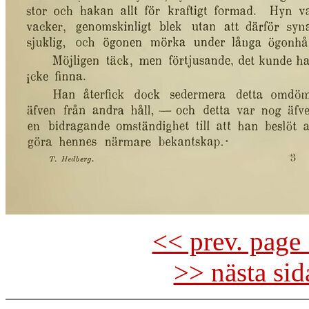
<< prev. page 
>> nästa si