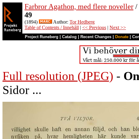
Farbror Agathon, med flere noveller
/
49
(1894)
Author:
Tor Hedberg
Table of Contents / Innehåll
|
<< Previous
|
Next >>
Project Runeberg
|
Catalog
|
Recent Changes
|
Donate
|
Co
Full resolution (JPEG)
-
On
Sidor ...