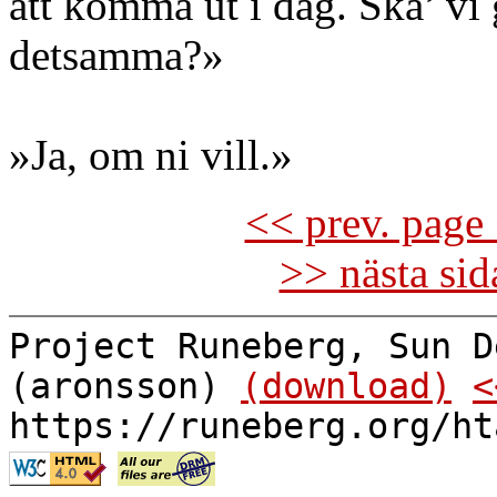
att komma ut i dag. Ska’ vi
detsamma?»
»Ja, om ni vill.»
<< prev. page 
>> nästa si
Project Runeberg, Sun D
(aronsson)
(download)
<
https://runeberg.org/ht