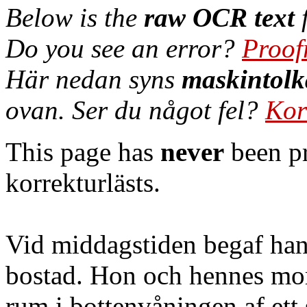
Below is the
raw OCR text
f
Do you see an error?
Proof
Här nedan syns
maskintolk
ovan. Ser du något fel?
Kor
This page has
never
been pr
korrekturlästs.
Vid middagstiden begaf han 
bostad. Hon och hennes mor
rum i bottenvåningen af ett s