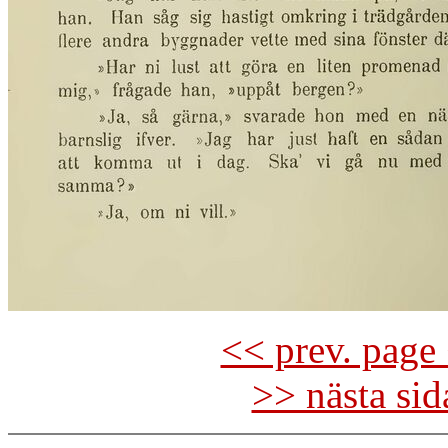
<< prev. page 
>> nästa si