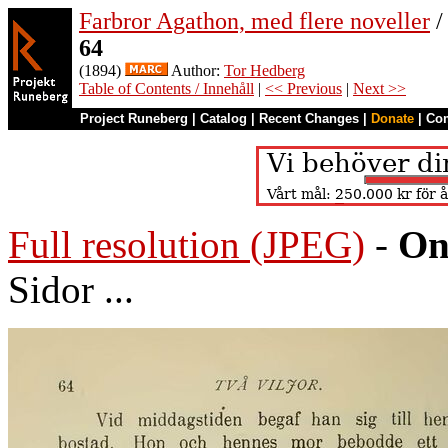
Farbror Agathon, med flere noveller
/
64
(1894)
Author:
Tor Hedberg
Table of Contents / Innehåll
|
<< Previous
|
Next >>
Project Runeberg
|
Catalog
|
Recent Changes
|
Donate
|
Co
Full resolution (JPEG)
-
On
Sidor ...