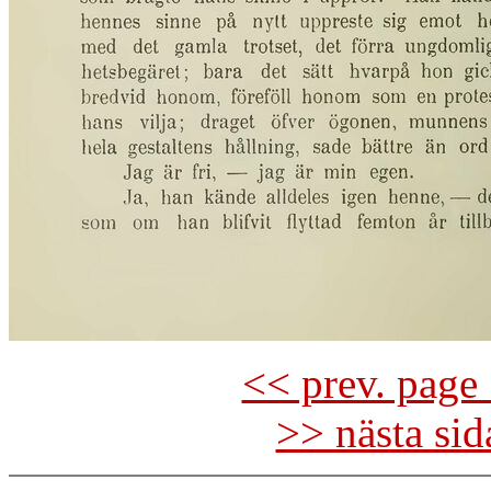
<< prev. page 
>> nästa si