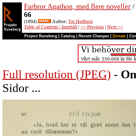
Farbror Agathon, med flere noveller
/
66
(1894)
Author:
Tor Hedberg
Table of Contents / Innehåll
|
<< Previous
|
Next >>
Project Runeberg
|
Catalog
|
Recent Changes
|
Donate
|
Co
Full resolution (JPEG)
-
On
Sidor ...