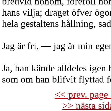
bredvid honom, föreföll ho
hans vilja; draget öfver ög
hela gestaltens hållning, sad
Jag är fri, — jag är min ege
Ja, han kände alldeles igen
som om han blifvit flyttad f
<< prev. page 
>> nästa si