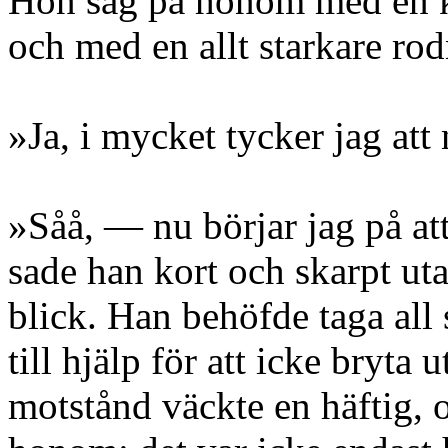
Hon såg på honom med en k
och med en allt starkare ro
»Ja, i mycket tycker jag att 
»Såå, — nu börjar jag på at
sade han kort och skarpt ut
blick. Han behöfde taga all 
till hjälp för att icke bryta 
motstånd väckte en häftig, 