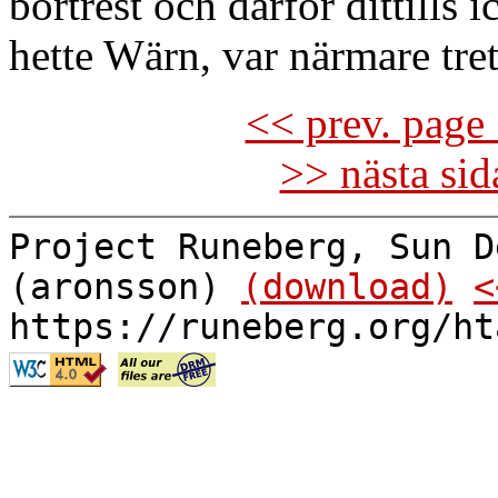
bortrest och därför dittills i
hette Wärn, var närmare tret
<< prev. page 
>> nästa si
Project Runeberg, Sun D
(aronsson)
(download)
<
https://runeberg.org/ht