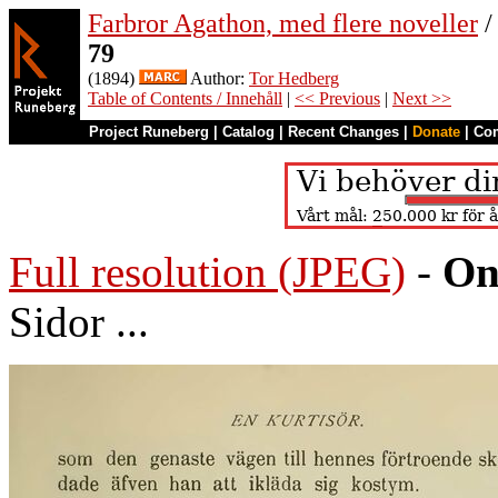
Farbror Agathon, med flere noveller
/
79
(1894)
Author:
Tor Hedberg
Table of Contents / Innehåll
|
<< Previous
|
Next >>
Project Runeberg
|
Catalog
|
Recent Changes
|
Donate
|
Co
Full resolution (JPEG)
-
On
Sidor ...