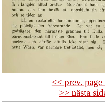
<< prev. page 
>> nästa si