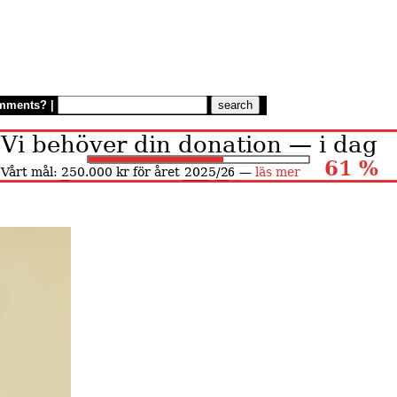
mments?
|