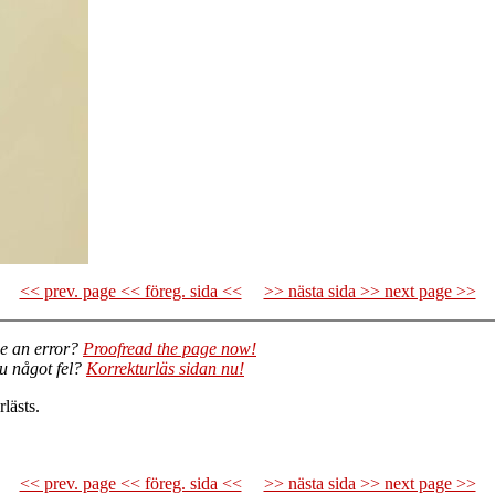
<< prev. page << föreg. sida <<
>> nästa sida >> next page >>
e an error?
Proofread the page now!
du något fel?
Korrekturläs sidan nu!
lästs.
<< prev. page << föreg. sida <<
>> nästa sida >> next page >>