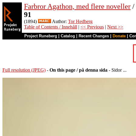
Farbror Agathon, med flere noveller
/
91
(1894)
Author:
Tor Hedberg
Table of Contents / Innehåll
|
<< Previous
|
Next >>
Project Runeberg
|
Catalog
|
Recent Changes
|
Donate
|
Co
Full resolution (JPEG)
-
On this page / på denna sida
- Sidor ...