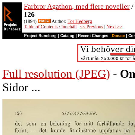
Farbror Agathon, med flere noveller
/
126
(1894)
Author:
Tor Hedberg
Table of Contents / Innehåll
|
<< Previous
|
Next >>
Project Runeberg
|
Catalog
|
Recent Changes
|
Donate
|
Co
Full resolution (JPEG)
-
On
Sidor ...