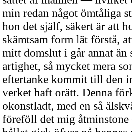
min redan något ömtåliga st
hon det själf, säkert är att ho
skämtsam form lät förstå, at
mitt domslut i går annat än
artighet, så mycket mera so
eftertanke kommit till den in
verket haft orätt. Denna för
okonstladt, med en så älskv
föreföll det mig åtminstone 