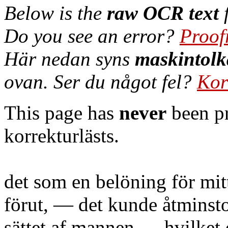
Below is the
raw OCR text
f
Do you see an error?
Proof
Här nedan syns
maskintolk
ovan. Ser du något fel?
Kor
This page has
never
been pr
korrekturlästs.
det som en belöning för mit
förut, — det kunde åtminsto
sättet af mannen — hvilket 