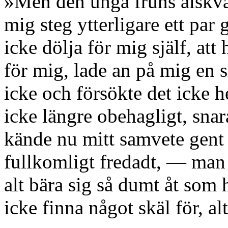
»Men den unga fruns älskv
mig steg ytterligare ett par 
icke dölja för mig själf, att
för mig, lade an på mig en
icke och försökte det icke h
icke längre obehagligt, snar
kände nu mitt samvete gen
fullkomligt fredadt, — man 
alt bära sig så dumt åt som
icke finna något skäl för, a