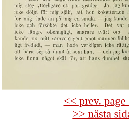
<< prev. page 
>> nästa si