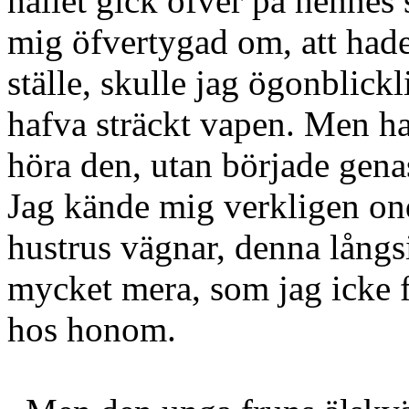
hållet gick öfver på hennes 
mig öfvertygad om, att hade
ställe, skulle jag ögonblick
hafva sträckt vapen. Men ha
höra den, utan började gena
Jag kände mig verkligen o
hustrus vägnar, denna långsi
mycket mera, som jag icke f
hos honom.