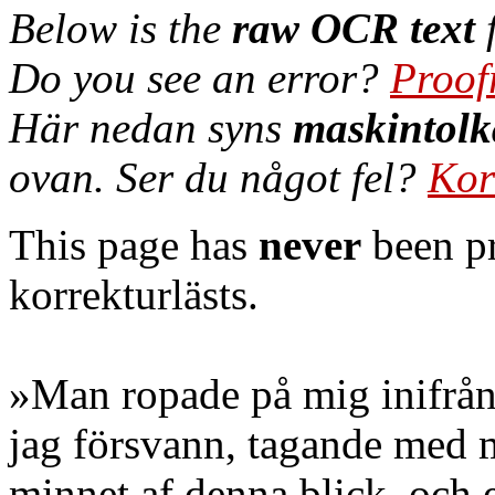
Below is the
raw OCR text
f
Do you see an error?
Proof
Här nedan syns
maskintolk
ovan. Ser du något fel?
Kor
This page has
never
been pr
korrekturlästs.
»Man ropade på mig inifrå
jag försvann, tagande med
minnet af denna blick, och 