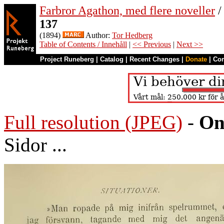
Farbror Agathon, med flere noveller
/
137
(1894)
Author:
Tor Hedberg
Table of Contents / Innehåll
|
<< Previous
|
Next >>
Project Runeberg
|
Catalog
|
Recent Changes
|
Donate
|
Co
Full resolution (JPEG)
-
On
Sidor ...