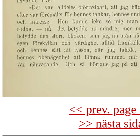
<< prev. page 
>> nästa si