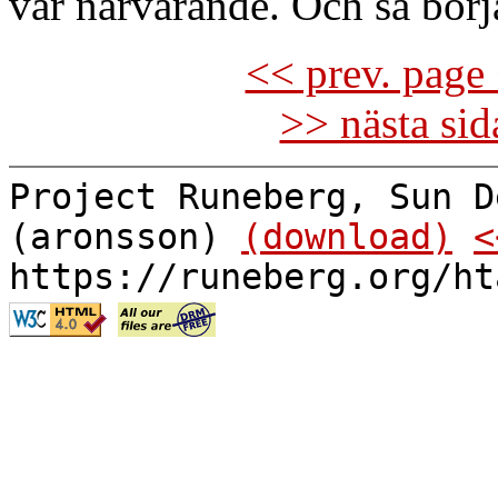
var närvarande. Och så börja
<< prev. page 
>> nästa si
Project Runeberg, Sun D
(aronsson)
(download)
<
https://runeberg.org/ht