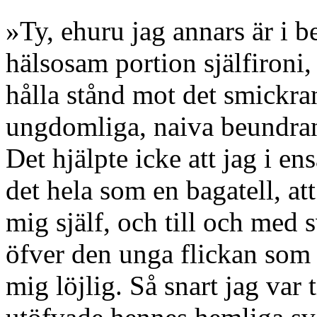
»Ty, ehuru jag annars är i be
hälsosam portion själfironi,
hålla stånd mot det smickra
ungdomliga, naiva beundran,
Det hjälpte icke att jag i 
det hela som en bagatell, at
mig själf, och till och med 
öfver den unga flickan som 
mig löjlig. Så snart jag va