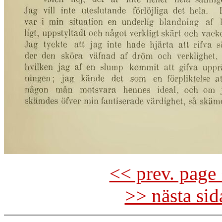
<< prev. page 
>> nästa si