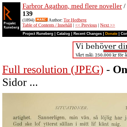
Farbror Agathon, med flere noveller
/
139
(1894)
Author:
Tor Hedberg
Table of Contents / Innehåll
|
<< Previous
|
Next >>
Project Runeberg
|
Catalog
|
Recent Changes
|
Donate
|
Co
Full resolution (JPEG)
-
On
Sidor ...