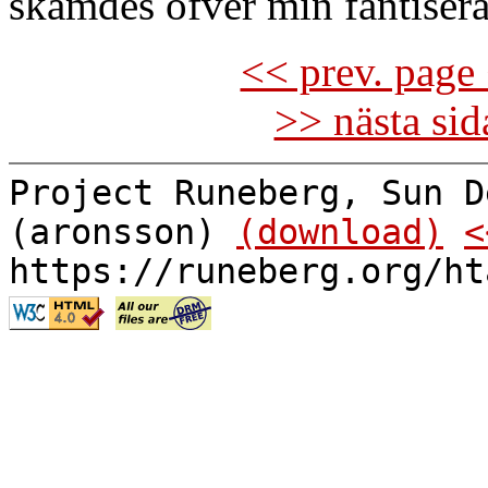
skämdes öfver min fantiser
<< prev. page 
>> nästa si
Project Runeberg, Sun D
(aronsson)
(download)
<
https://runeberg.org/ht