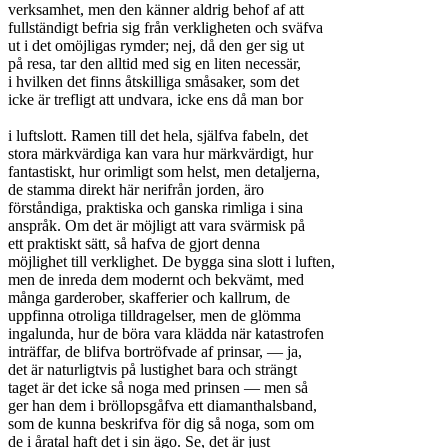
verksamhet, men den känner aldrig behof af att
fullständigt befria sig från verkligheten och sväfva
ut i det omöjligas rymder; nej, då den ger sig ut
på resa, tar den alltid med sig en liten necessär,
i hvilken det finns åtskilliga småsaker, som det
icke är trefligt att undvara, icke ens då man bor
i luftslott. Ramen till det hela, själfva fabeln, det
stora märkvärdiga kan vara hur märkvärdigt, hur
fantastiskt, hur orimligt som helst, men detaljerna,
de stamma direkt här nerifrån jorden, äro
förståndiga, praktiska och ganska rimliga i sina
anspråk. Om det är möjligt att vara svärmisk på
ett praktiskt sätt, så hafva de gjort denna
möjlighet till verklighet. De bygga sina slott i luften,
men de inreda dem modernt och bekvämt, med
många garderober, skafferier och kallrum, de
uppfinna otroliga tilldragelser, men de glömma
ingalunda, hur de böra vara klädda när katastrofen
inträffar, de blifva bortröfvade af prinsar, — ja,
det är naturligtvis på lustighet bara och strängt
taget är det icke så noga med prinsen — men så
ger han dem i bröllopsgåfva ett diamanthalsband,
som de kunna beskrifva för dig så noga, som om
de i åratal haft det i sin ägo. Se, det är just