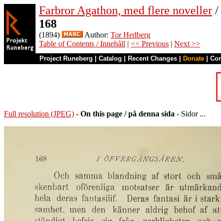
Farbror Agathon, med flere noveller
/
168
(1894)
Author:
Tor Hedberg
Table of Contents / Innehåll
|
<< Previous
|
Next >>
Project Runeberg
|
Catalog
|
Recent Changes
|
Donate
|
Co
Full resolution (JPEG)
-
On this page / på denna sida
- Sidor ...