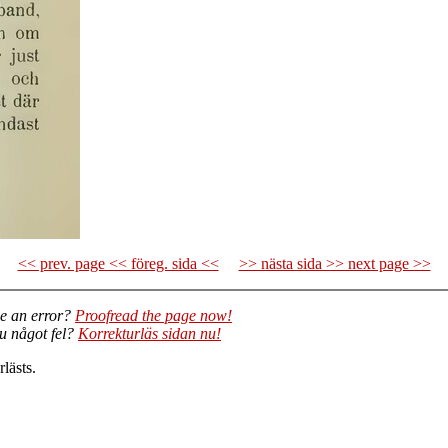
<< prev. page << föreg. sida <<
>> nästa sida >> next page >>
e an error?
Proofread the page now!
du något fel?
Korrekturläs sidan nu!
lästs.