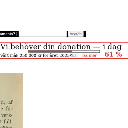
mments?
|