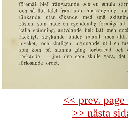
<< prev. page 
>> nästa si