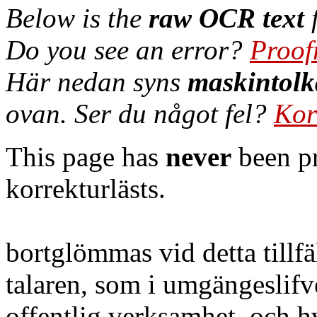
Below is the
raw OCR text
f
Do you see an error?
Proof
Här nedan syns
maskintolk
ovan. Ser du något fel?
Kor
This page has
never
been pr
korrekturlästs.
bortglömmas vid detta tillfä
talaren, som i umgängeslifve
offentlig verksamhet, och hv