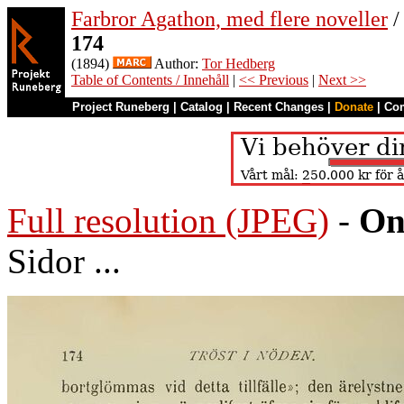
Farbror Agathon, med flere noveller
/
174
(1894)
Author:
Tor Hedberg
Table of Contents / Innehåll
|
<< Previous
|
Next >>
Project Runeberg
|
Catalog
|
Recent Changes
|
Donate
|
Co
Full resolution (JPEG)
-
On
Sidor ...