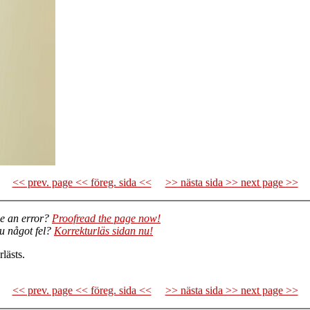
<< prev. page << föreg. sida <<
>> nästa sida >> next page >>
e an error?
Proofread the page now!
du något fel?
Korrekturläs sidan nu!
lästs.
<< prev. page << föreg. sida <<
>> nästa sida >> next page >>