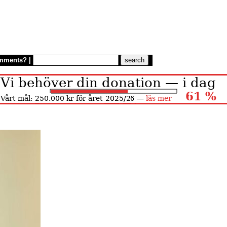
mments?
|