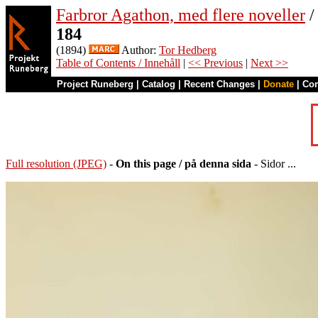
Farbror Agathon, med flere noveller
/
184
(1894)
Author:
Tor Hedberg
Table of Contents / Innehåll
|
<< Previous
|
Next >>
Project Runeberg
|
Catalog
|
Recent Changes
|
Donate
|
Co
Full resolution (JPEG)
-
On this page / på denna sida
- Sidor ...