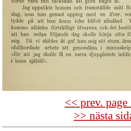
<< prev. page 
>> nästa si