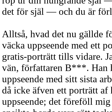
rop ur din hungrande själ —
det för själ — och du är för
Alltså, hvad det nu gällde f
väcka uppseende med ett por
gratis-porträtt tills vidare.
vän, författaren B***. Han h
uppseende med sitt sista ar
då icke äfven ett porträtt 
uppseende; det föreföll mi