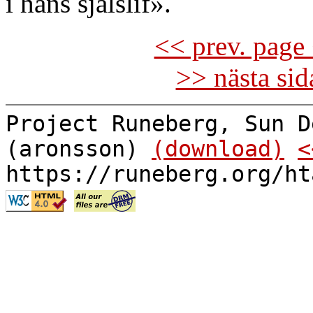
i hans själslif».
<< prev. page 
>> nästa si
Project Runeberg, Sun D
(aronsson)
(download)
<
https://runeberg.org/ht