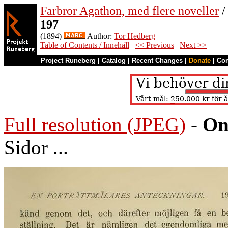
Farbror Agathon, med flere noveller
/
197
(1894)
Author:
Tor Hedberg
Table of Contents / Innehåll
|
<< Previous
|
Next >>
Project Runeberg
|
Catalog
|
Recent Changes
|
Donate
|
Co
Full resolution (JPEG)
-
On
Sidor ...