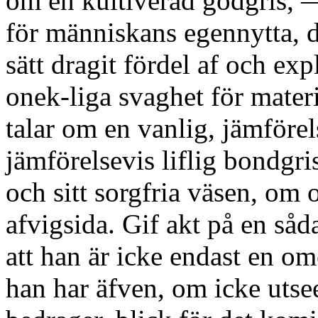
om en kultiverad gödgris, —
för människans egennytta, d
sätt dragit fördel af och exp
onek-liga svaghet för mater
talar om en vanlig, jämföre
jämförelsevis liflig bondgris
och sitt sorgfria väsen, om
afvigsida. Gif akt på en såd
att han är icke endast en o
han har äfven, om icke utse