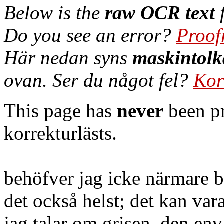
Below is the
raw OCR text
f
Do you see an error?
Proof
Här nedan syns
maskintolk
ovan. Ser du något fel?
Kor
This page has
never
been pr
korrekturlästs.
behöfver jag icke närmare b
det också helst; det kan var
jag talar om grisen, den en