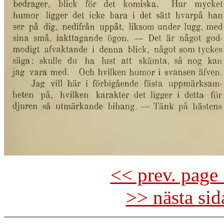
<< prev. page 
>> nästa si