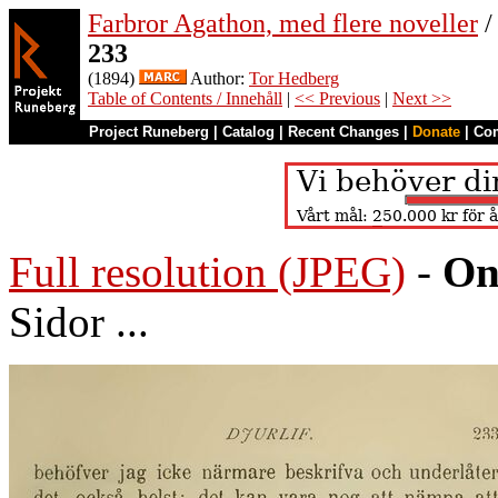
Farbror Agathon, med flere noveller
/
233
(1894)
Author:
Tor Hedberg
Table of Contents / Innehåll
|
<< Previous
|
Next >>
Project Runeberg
|
Catalog
|
Recent Changes
|
Donate
|
Co
Full resolution (JPEG)
-
On
Sidor ...