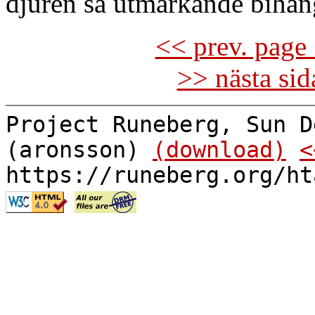
djuren så utmärkande bihan
<< prev. page 
>> nästa si
Project Runeberg, Sun D
(aronsson)
(download)
<
https://runeberg.org/ht