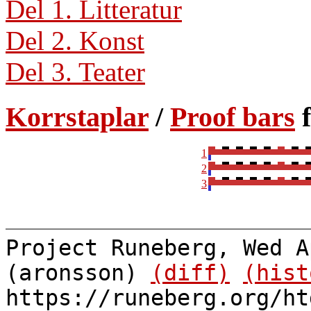
Del 1. Litteratur
Del 2. Konst
Del 3. Teater
Korrstaplar
/
Proof bars
f
1
2
3
Project Runeberg, Wed A
(aronsson)
(diff)
(hist
https://runeberg.org/ht