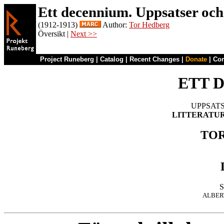
Ett decennium. Uppsatser och k
(1912-1913)
Author:
Tor Hedberg
Översikt |
Next >>
Project Runeberg
|
Catalog
|
Recent Changes
|
Donate
|
Co
ETT 
LITTERATUR,
TO
ALBER