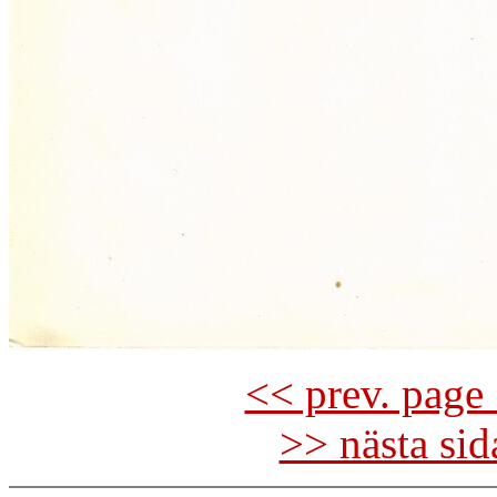
<< prev. page 
>> nästa si