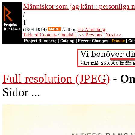
Människor som jag känt : personliga m
/
1
(1904-1914)
Author:
Jac Ahrenberg
Table of Contents / Innehåll
|
<< Previous
|
Next >>
Project Runeberg
|
Catalog
|
Recent Changes
|
Donate
|
Co
Full resolution (JPEG)
-
On
Sidor ...