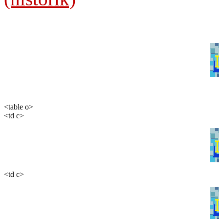
<table o>

<td c>
<td c>