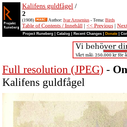
Kalifens guldfågel
/
2
(1908)
Author:
Ivar Arosenius
- Tema:
Birds
Table of Contents / Innehåll
|
<< Previous
|
Nex
Project Runeberg
|
Catalog
|
Recent Changes
|
Donate
|
Co
Full resolution (JPEG)
-
On
Kalifens guldfågel