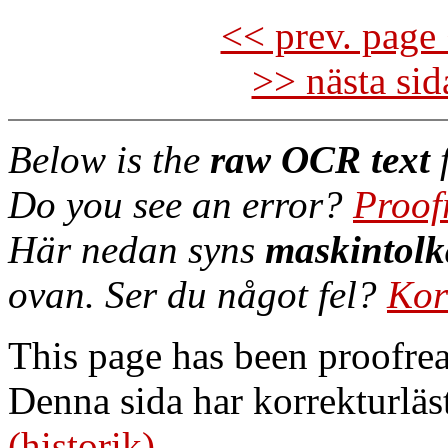
<< prev. page 
>> nästa si
Below is the
raw OCR text
f
Do you see an error?
Proof
Här nedan syns
maskintolk
ovan. Ser du något fel?
Kor
This page has been proofre
Denna sida har korrekturläs
(historik)