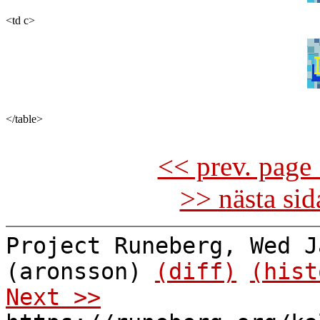
<td c>
</table>

<< prev. page 
>> nästa si
Project Runeberg, Wed J
(aronsson)
(diff)
(hist
Next >>