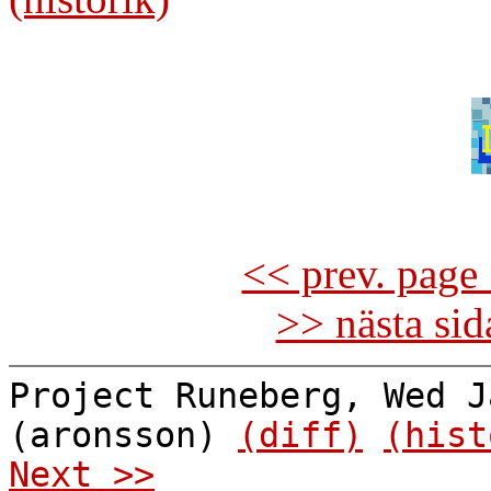
<< prev. page 
>> nästa si
Project Runeberg, Wed J
(aronsson)
(diff)
(hist
Next >>