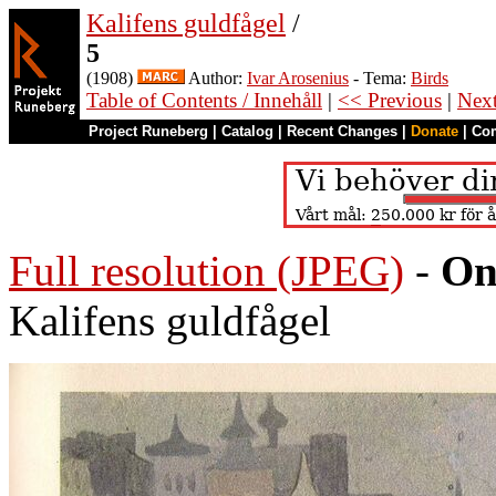
Kalifens guldfågel
/
5
(1908)
Author:
Ivar Arosenius
- Tema:
Birds
Table of Contents / Innehåll
|
<< Previous
|
Nex
Project Runeberg
|
Catalog
|
Recent Changes
|
Donate
|
Co
Full resolution (JPEG)
-
On
Kalifens guldfågel