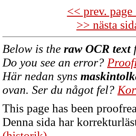
<< prev. page 
>> nästa si
Below is the
raw OCR text
f
Do you see an error?
Proof
Här nedan syns
maskintolk
ovan. Ser du något fel?
Kor
This page has been proofre
Denna sida har korrekturläs
(historik)