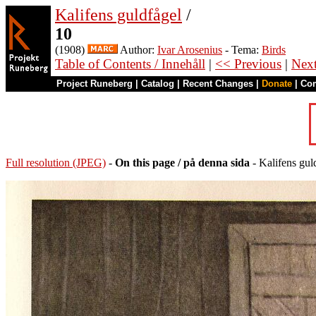
Kalifens guldfågel
/
10
(1908)
Author:
Ivar Arosenius
- Tema:
Birds
Table of Contents / Innehåll
|
<< Previous
|
Nex
Project Runeberg
|
Catalog
|
Recent Changes
|
Donate
|
Co
Full resolution (JPEG)
-
On this page / på denna sida
- Kalifens gul