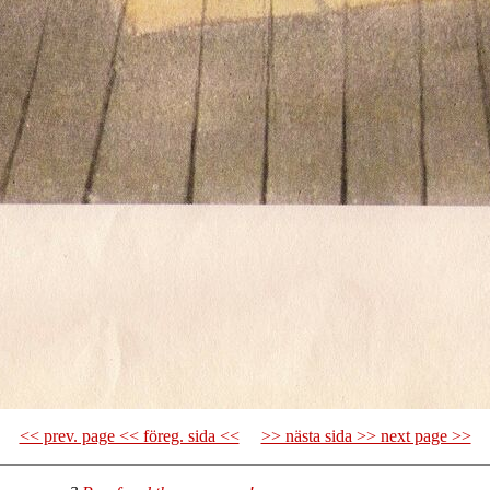
<< prev. page << föreg. sida <<
>> nästa sida >> next page >>