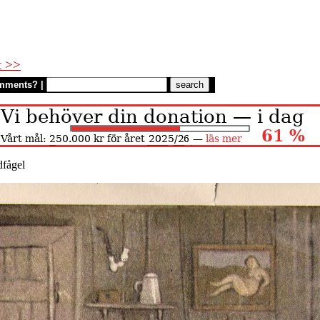
t >>
mments?
|
dfågel