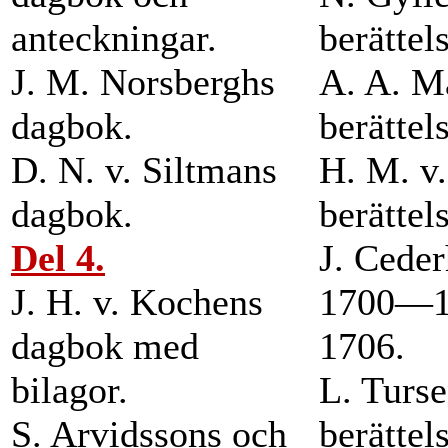
anteckningar.
berättel
J. M. Norsberghs
A. A. Ma
dagbok.
berättel
D. N. v. Siltmans
H. M. v
dagbok.
berättel
Del 4.
J. Ceder
J. H. v. Kochens
1700—1
dagbok med
1706.
bilagor.
L. Turse
S. Arvidssons och
berättel