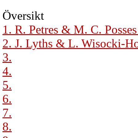
Översikt
1. R. Petres & M. C. Posse
2. J. Lyths & L. Wisocki-
3.
4.
5.
6.
7.
8.