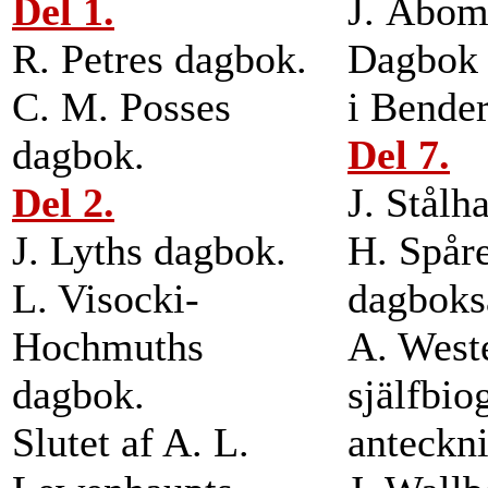
Del 1.
J. Åbom
R. Petres dagbok.
Dagbok 
C. M. Posses
i Bender
dagbok.
Del 7.
Del 2.
J. Stålh
J. Lyths dagbok.
H. Spår
L. Visocki-
dagboks
Hochmuths
A. West
dagbok.
själfbio
Slutet af A. L.
anteckni