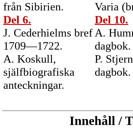
från Sibirien.
Varia (b
Del 6.
Del 10.
J. Cederhielms bref
A. Hum
1709—1722.
dagbok.
A. Koskull,
P. Stjer
själfbiografiska
dagbok.
anteckningar.
Innehåll / 