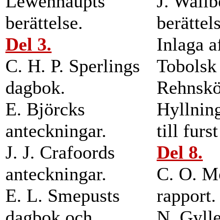
Lewenhaupts
J. Wallb
berättelse.
berättel
Del 3.
Inlaga a
C. H. P. Sperlings
Tobolsk 
dagbok.
Rehnskö
E. Björcks
Hyllning
anteckningar.
till furs
J. J. Crafoords
Del 8.
anteckningar.
C. O. M
E. L. Smepusts
rapport.
dagbok och
N. Gylle