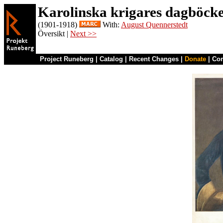
Karolinska krigares dagböcke
(1901-1918)
With:
August Quennerstedt
Översikt |
Next >>
Project Runeberg
|
Catalog
|
Recent Changes
|
Donate
|
Co