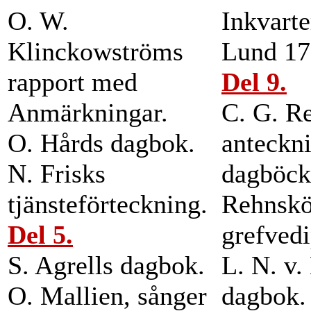
O. W.
Inkvarte
Klinckowströms
Lund 17
rapport med
Del 9.
Anmärkningar.
C. G. R
O. Hårds dagbok.
anteckn
N. Frisks
dagböck
tjänsteförteckning.
Rehnskö
Del 5.
grefved
S. Agrells dagbok.
L. N. v.
O. Mallien, sånger
dagbok.