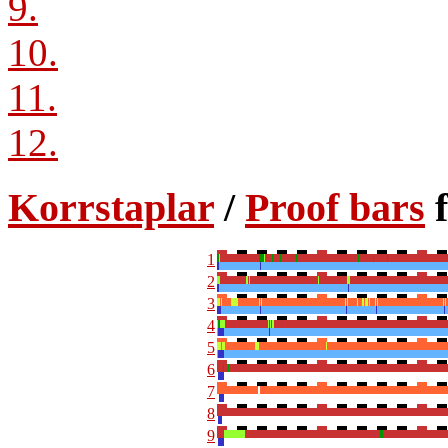
9.
10.
11.
12.
Korrstaplar
/
Proof bars
f
1
2
3
4
5
6
7
8
9