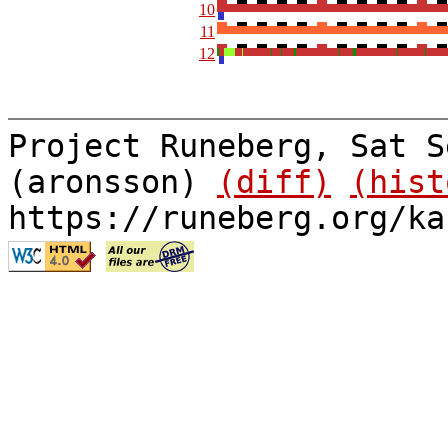
10
11
12
Project Runeberg, Sat S
(aronsson)
(diff)
(hist
https://runeberg.org/ka