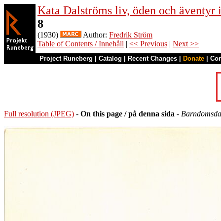
Kata Dalströms liv, öden och äventyr
8
(1930)
Author:
Fredrik Ström
Table of Contents / Innehåll
|
<< Previous
|
Next >>
Project Runeberg
|
Catalog
|
Recent Changes
|
Donate
|
Co
Full resolution (JPEG)
-
On this page / på denna sida
-
Barndomsda