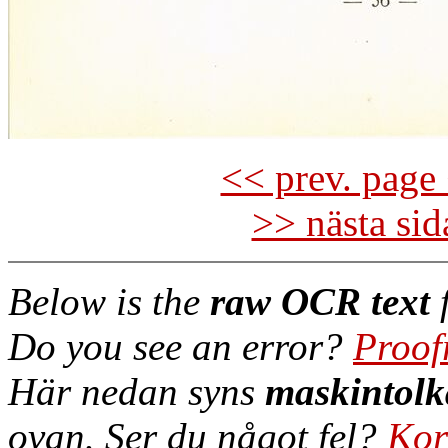
<< prev. page 
>> nästa si
Below is the
raw OCR text
f
Do you see an error?
Proof
Här nedan syns
maskintolk
ovan. Ser du något fel?
Kor