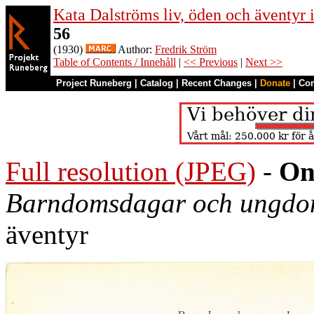
Kata Dalströms liv, öden och äventyr
56
(1930)
Author:
Fredrik Ström
Table of Contents / Innehåll
|
<< Previous
|
Next >>
Project Runeberg
|
Catalog
|
Recent Changes
|
Donate
|
Co
Full resolution (JPEG)
-
On
Barndomsdagar och ungdo
äventyr