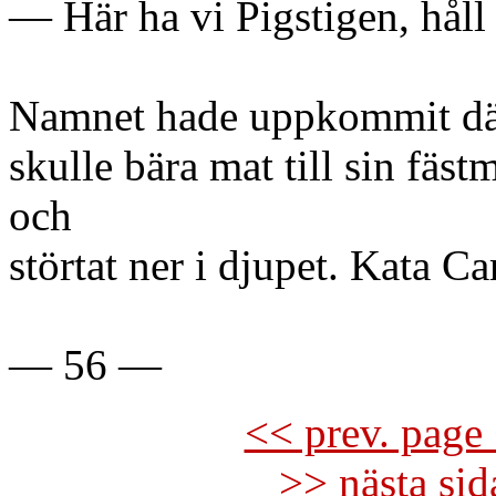
— Här ha vi Pigstigen, håll 
Namnet hade uppkommit där
skulle bära mat till sin fäs
och
störtat ner i djupet. Kata C
— 56 —
<< prev. page 
>> nästa si