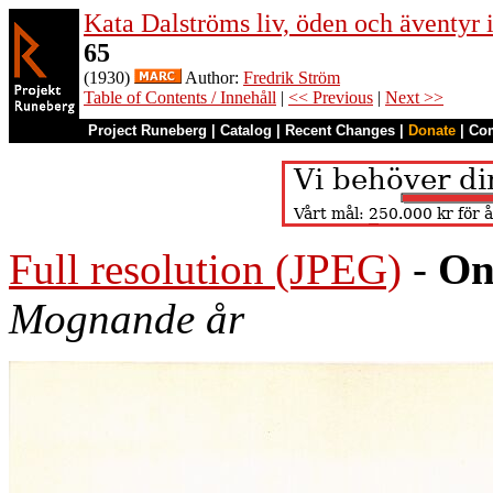
Kata Dalströms liv, öden och äventyr
65
(1930)
Author:
Fredrik Ström
Table of Contents / Innehåll
|
<< Previous
|
Next >>
Project Runeberg
|
Catalog
|
Recent Changes
|
Donate
|
Co
Full resolution (JPEG)
-
On
Mognande år