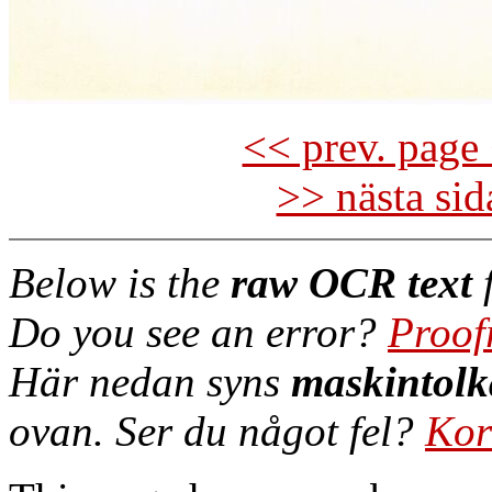
<< prev. page 
>> nästa si
Below is the
raw OCR text
f
Do you see an error?
Proof
Här nedan syns
maskintolk
ovan. Ser du något fel?
Kor