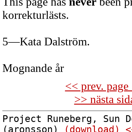
This page has
never
been pr
korrekturlästs.
5—Kata Dalström.
Mognande år
<< prev. page 
>> nästa si
Project Runeberg, Sun D
(aronsson)
(download)
<