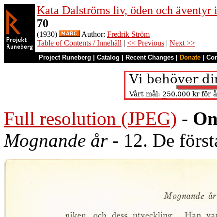
Kata Dalströms liv, öden och äventyr
70
(1930)
Author:
Fredrik Ström
Table of Contents / Innehåll
|
<< Previous
|
Next >>
Project Runeberg
|
Catalog
|
Recent Changes
|
Donate
|
Co
Full resolution (JPEG)
-
On
Mognande år
- 12. De först