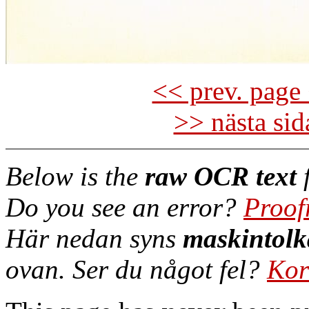
<< prev. page 
>> nästa si
Below is the
raw OCR text
f
Do you see an error?
Proof
Här nedan syns
maskintolk
ovan. Ser du något fel?
Kor