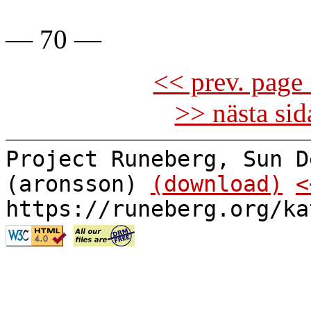
— 70 —
<< prev. page 
>> nästa si
Project Runeberg, Sun D
(aronsson)
(download)
<
https://runeberg.org/ka