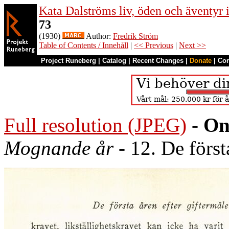
Kata Dalströms liv, öden och äventyr
73
(1930)
Author:
Fredrik Ström
Table of Contents / Innehåll
|
<< Previous
|
Next >>
Project Runeberg
|
Catalog
|
Recent Changes
|
Donate
|
Co
Full resolution (JPEG)
-
On
Mognande år
- 12. De först