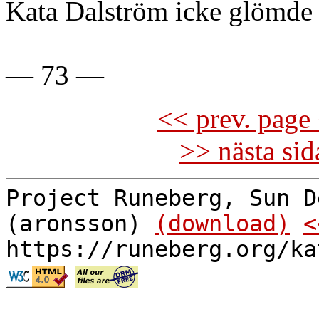
Kata Dalström icke glömde s
— 73 —
<< prev. page 
>> nästa si
Project Runeberg, Sun D
(aronsson)
(download)
<
https://runeberg.org/ka