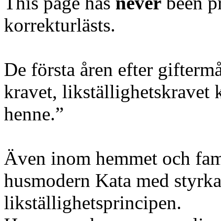
This page has
never
been pr
korrekturlästs.
De första åren efter giftermå
kravet, likställighetskravet
henne.”
Även inom hemmet och fam
husmodern Kata med styrka 
likställighetsprincipen.