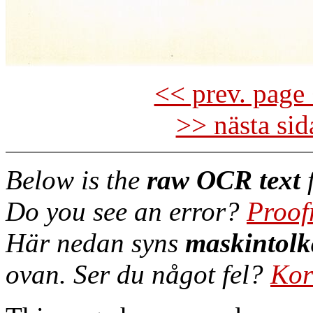
<< prev. page 
>> nästa si
Below is the
raw OCR text
f
Do you see an error?
Proof
Här nedan syns
maskintolk
ovan. Ser du något fel?
Kor