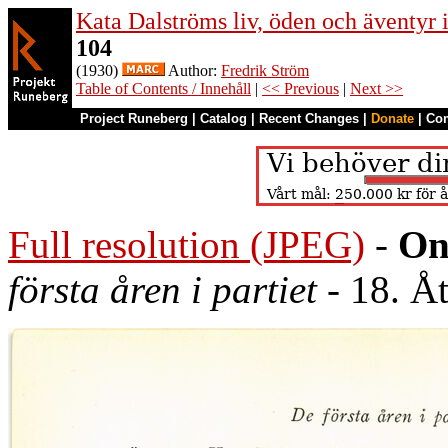
Kata Dalströms liv, öden och äventyr
104
(1930)
Author:
Fredrik Ström
Table of Contents / Innehåll
|
<< Previous
|
Next >>
Project Runeberg
|
Catalog
|
Recent Changes
|
Donate
|
Co
Full resolution (JPEG)
-
On
första åren i partiet
- 18. Å