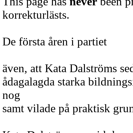
This page has
never
been pr
korrekturlästs.
De första åren i partiet
även, att Kata Dalströms se
ådagalagda starka bildnings
nog
samt vilade på praktisk gru