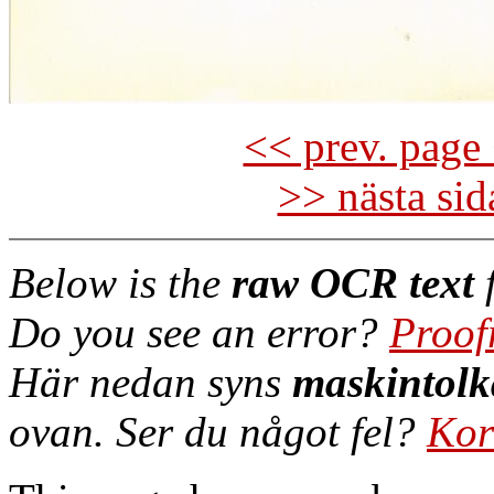
<< prev. page 
>> nästa si
Below is the
raw OCR text
f
Do you see an error?
Proof
Här nedan syns
maskintolk
ovan. Ser du något fel?
Kor