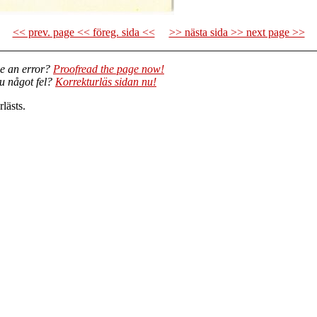
<< prev. page << föreg. sida <<
>> nästa sida >> next page >>
e an error?
Proofread the page now!
du något fel?
Korrekturläs sidan nu!
lästs.