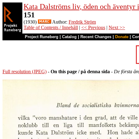
Kata Dalströms liv, öden och äventyr
151
(1930)
Author:
Fredrik Ström
Table of Contents / Innehåll
|
<< Previous
|
Next >>
Project Runeberg
|
Catalog
|
Recent Changes
|
Donate
|
Co
Full resolution (JPEG)
-
On this page / på denna sida
-
De första åre