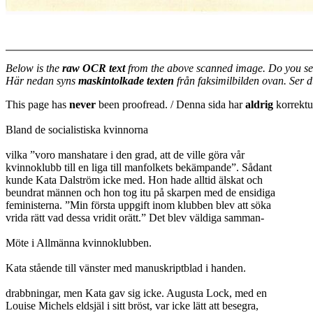
Below is the
raw OCR text
from the above scanned image. Do you se
Här nedan syns
maskintolkade texten
från faksimilbilden ovan. Ser 
This page has
never
been proofread. / Denna sida har
aldrig
korrektur
Bland de socialistiska kvinnorna
vilka ”voro manshatare i den grad, att de ville göra vår
kvinnoklubb till en liga till manfolkets bekämpande”. Sådant
kunde Kata Dalström icke med. Hon hade alltid älskat och
beundrat männen och hon tog itu på skarpen med de ensidiga
feministerna. ”Min första uppgift inom klubben blev att söka
vrida rätt vad dessa vridit orätt.” Det blev väldiga samman-
Möte i Allmänna kvinnoklubben.
Kata stående till vänster med manuskriptblad i handen.
drabbningar, men Kata gav sig icke. Augusta Lock, med en
Louise Michels eldsjäl i sitt bröst, var icke lätt att besegra,