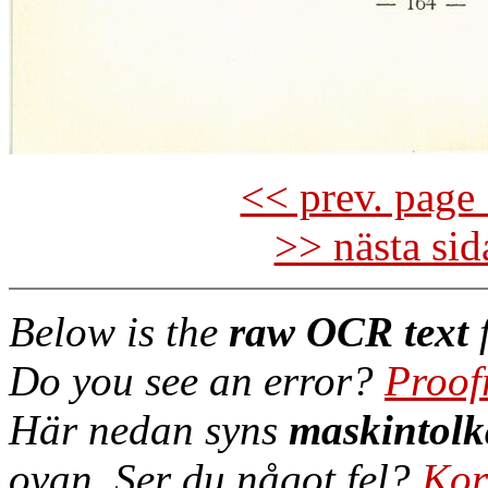
<< prev. page 
>> nästa si
Below is the
raw OCR text
f
Do you see an error?
Proof
Här nedan syns
maskintolk
ovan. Ser du något fel?
Kor