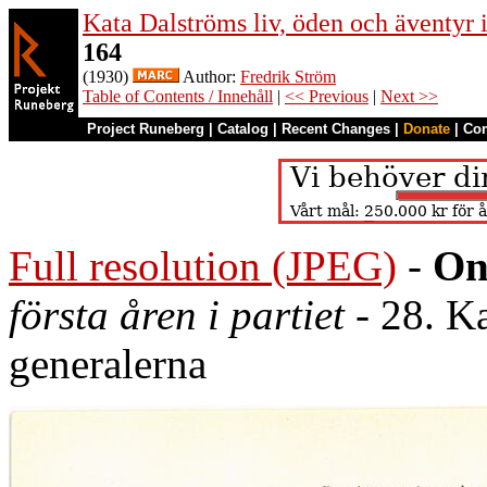
Kata Dalströms liv, öden och äventyr
164
(1930)
Author:
Fredrik Ström
Table of Contents / Innehåll
|
<< Previous
|
Next >>
Project Runeberg
|
Catalog
|
Recent Changes
|
Donate
|
Co
Full resolution (JPEG)
-
On
första åren i partiet
- 28. K
generalerna