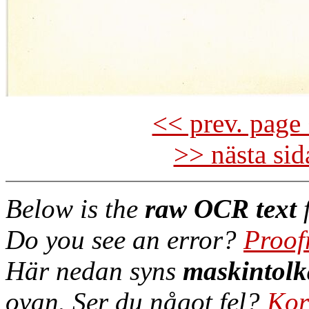
<< prev. page 
>> nästa si
Below is the
raw OCR text
f
Do you see an error?
Proof
Här nedan syns
maskintolk
ovan. Ser du något fel?
Kor