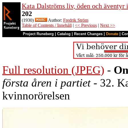
Kata Dalströms liv, öden och äventyr
202
(1930)
Author:
Fredrik Ström
Table of Contents / Innehåll
|
<< Previous
|
Next >>
Project Runeberg
|
Catalog
|
Recent Changes
|
Donate
|
Co
Full resolution (JPEG)
-
On
första åren i partiet
- 32. Ka
kvinnorörelsen