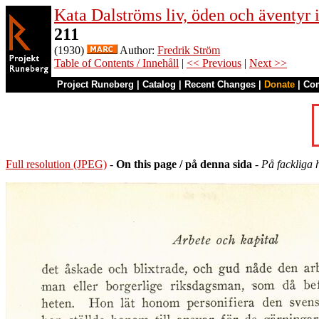
Kata Dalströms liv, öden och äventyr
211
(1930)
Author:
Fredrik Ström
Table of Contents / Innehåll
|
<< Previous
|
Next >>
Project Runeberg
|
Catalog
|
Recent Changes
|
Donate
|
Co
Full resolution (JPEG)
-
On this page / på denna sida
-
På fackliga 