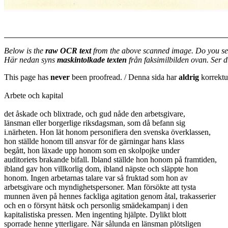
Below is the
raw OCR text
from the above scanned image. Do you se
Här nedan syns
maskintolkade texten
från faksimilbilden ovan. Ser 
This page has
never
been proofread. / Denna sida har
aldrig
korrektur
Arbete och kapital
det åskade och blixtrade, och gud nåde den arbetsgivare,
länsman eller borgerlige riksdagsman, som då befann sig
i.närheten. Hon lät honom personifiera den svenska överklassen,
hon ställde honom till ansvar för de gärningar hans klass
begått, hon läxade upp honom som en skolpojke under
auditoriets brakande bifall. Ibland ställde hon honom på framtiden,
ibland gav hon villkorlig dom, ibland näpste och släppte hon
honom. Ingen arbetarnas talare var så fruktad som hon av
arbetsgivare och myndighetspersoner. Man försökte att tysta
munnen även på hennes fackliga agitation genom åtal, trakasserier
och en o försynt hätsk och personlig smädekampanj i den
kapitalistiska pressen. Men ingenting hjälpte. Dylikt blott
sporrade henne ytterligare. När sålunda en länsman plötsligen