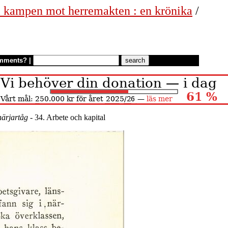
 i kampen mot herremakten : en krönika
/
mments?
|
härjartåg
- 34. Arbete och kapital