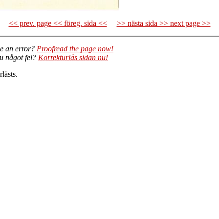
<< prev. page << föreg. sida <<
>> nästa sida >> next page >>
e an error?
Proofread the page now!
du något fel?
Korrekturläs sidan nu!
lästs.