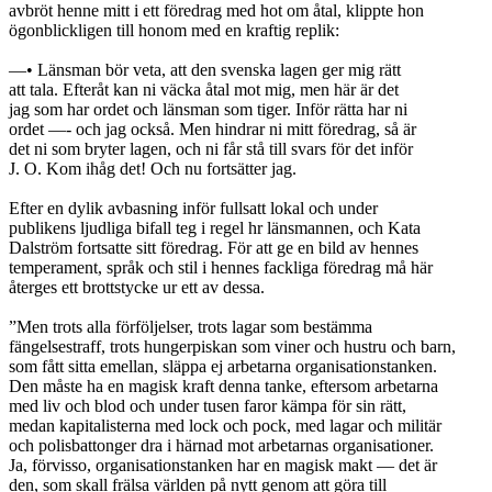
avbröt henne mitt i ett föredrag med hot om åtal, klippte hon
ögonblickligen till honom med en kraftig replik:
—• Länsman bör veta, att den svenska lagen ger mig rätt
att tala. Efteråt kan ni väcka åtal mot mig, men här är det
jag som har ordet och länsman som tiger. Inför rätta har ni
ordet —- och jag också. Men hindrar ni mitt föredrag, så är
det ni som bryter lagen, och ni får stå till svars för det inför
J. O. Kom ihåg det! Och nu fortsätter jag.
Efter en dylik avbasning inför fullsatt lokal och under
publikens ljudliga bifall teg i regel hr länsmannen, och Kata
Dalström fortsatte sitt föredrag. För att ge en bild av hennes
temperament, språk och stil i hennes fackliga föredrag må här
återges ett brottstycke ur ett av dessa.
”Men trots alla förföljelser, trots lagar som bestämma
fängelsestraff, trots hungerpiskan som viner och hustru och barn,
som fått sitta emellan, släppa ej arbetarna organisationstanken.
Den måste ha en magisk kraft denna tanke, eftersom arbetarna
med liv och blod och under tusen faror kämpa för sin rätt,
medan kapitalisterna med lock och pock, med lagar och militär
och polisbattonger dra i härnad mot arbetarnas organisationer.
Ja, förvisso, organisationstanken har en magisk makt — det är
den, som skall frälsa världen på nytt genom att göra till