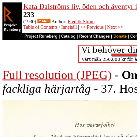
Kata Dalströms liv, öden och äventyr
233
(1930)
Author:
Fredrik Ström
Table of Contents / Innehåll
|
<< Previous
|
Next >>
Project Runeberg
|
Catalog
|
Recent Changes
|
Donate
|
Co
Full resolution (JPEG)
-
On
fackliga härjartåg
- 37. Hos