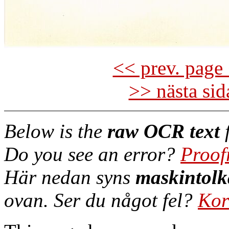
<< prev. page 
>> nästa si
Below is the
raw OCR text
f
Do you see an error?
Proof
Här nedan syns
maskintolk
ovan. Ser du något fel?
Kor