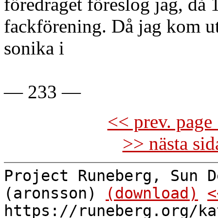
föredraget föreslog jag, då 
fackförening. Då jag kom ut
sonika i
— 233 —
<< prev. page 
>> nästa si
Project Runeberg, Sun D
(aronsson)
(download)
<
https://runeberg.org/ka