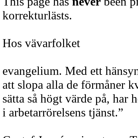
This page has
never
been pr
korrekturlästs.
Hos vävarfolket
evangelium. Med ett hänsyns
att slopa alla de förmåner k
sätta så högt värde på, har 
i arbetarrörelsens tjänst.”