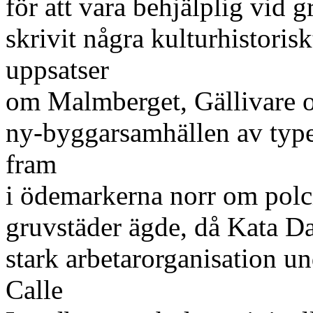
för att vara behjälplig vid 
skrivit några kulturhistorisk
uppsatser
om Malmberget, Gällivare o
ny-byggarsamhällen av typer
fram
i ödemarkerna norr om polci
gruvstäder ägde, då Kata D
stark arbetarorganisation u
Calle