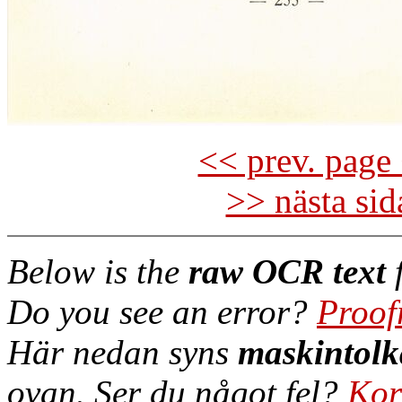
<< prev. page 
>> nästa si
Below is the
raw OCR text
f
Do you see an error?
Proof
Här nedan syns
maskintolk
ovan. Ser du något fel?
Kor