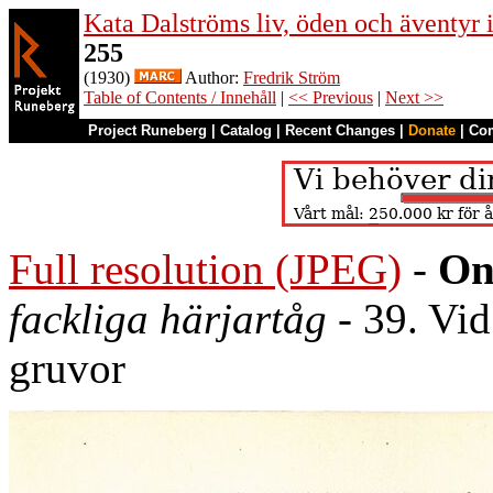
Kata Dalströms liv, öden och äventyr
255
(1930)
Author:
Fredrik Ström
Table of Contents / Innehåll
|
<< Previous
|
Next >>
Project Runeberg
|
Catalog
|
Recent Changes
|
Donate
|
Co
Full resolution (JPEG)
-
On
fackliga härjartåg
- 39. Vid
gruvor