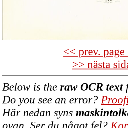
<< prev. page 
>> nästa si
Below is the
raw OCR text
f
Do you see an error?
Proof
Här nedan syns
maskintolk
ovan. Ser du något fel?
Kor