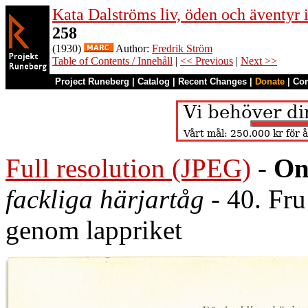
Kata Dalströms liv, öden och äventyr
258
(1930)
Author:
Fredrik Ström
Table of Contents / Innehåll
|
<< Previous
|
Next >>
Project Runeberg
|
Catalog
|
Recent Changes
|
Donate
|
Co
Full resolution (JPEG)
-
On
fackliga härjartåg
- 40. Fru 
genom lappriket