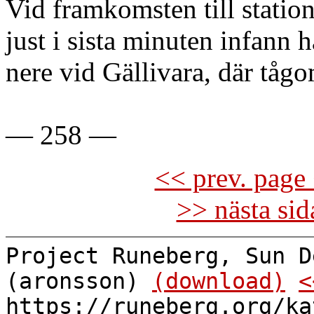
Vid framkomsten till statio
just i sista minuten infann 
nere vid Gällivara, där tågo
— 258 —
<< prev. page 
>> nästa si
Project Runeberg, Sun D
(aronsson)
(download)
<
https://runeberg.org/ka