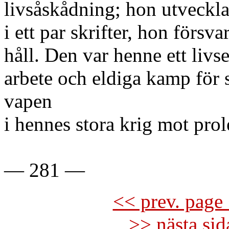
livsåskådning; hon utveckla
i ett par skrifter, hon förs
håll. Den var henne ett li
arbete och eldiga kamp för 
vapen
i hennes stora krig mot prol
— 281 —
<< prev. page 
>> nästa si