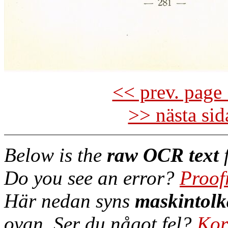
<< prev. page 
>> nästa si
Below is the
raw OCR text
f
Do you see an error?
Proof
Här nedan syns
maskintolk
ovan. Ser du något fel?
Kor