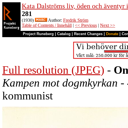
Kata Dalströms liv, öden och äventyr
281
(1930)
Author:
Fredrik Ström
Table of Contents / Innehåll
|
<< Previous
|
Next >>
Project Runeberg
|
Catalog
|
Recent Changes
|
Donate
|
Co
Full resolution (JPEG)
-
On
Kampen mot dogmkyrkan
- 
kommunist