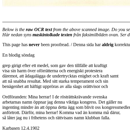
Below is the
raw OCR text
from the above scanned image. Do you se
Här nedan syns
maskintolkade texten
från faksimilbilden ovan. Ser 
This page has
never
been proofread. / Denna sida har
aldrig
korrektur
En blodig söndag
grep girigt efter ett medel, som gav den tillfälle att kraftigt
visa sin harm över oförrätterna och energiskt protestera
däremot, att ådagalägga de undertrycktas enighet och kraft samt
att nå snabba resultat. Med sitt starka temperament och sin
benägenhet att häftigt uppröras av alla slags orättvisor och
Ordföranden: Mina herrar! I de rösträttskrävande svenska
arbetarnas namn öppnar jag denna viktiga kongress. Det gäller nu
ingenting mindre än att öppna detta ägg som blivit oss kongressmed
anförtrott. Därför, mina herrar! Komma vad än komma må därur,
så låter jag nu i frihetens och rättvisans namn klubban falla.
Karbasen 12.4.1902