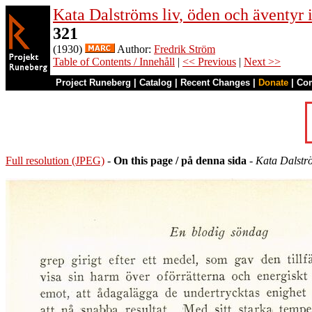
Kata Dalströms liv, öden och äventyr
321
(1930)
Author:
Fredrik Ström
Table of Contents / Innehåll
|
<< Previous
|
Next >>
Project Runeberg
|
Catalog
|
Recent Changes
|
Donate
|
Co
Full resolution (JPEG)
-
On this page / på denna sida
-
Kata Dalstr