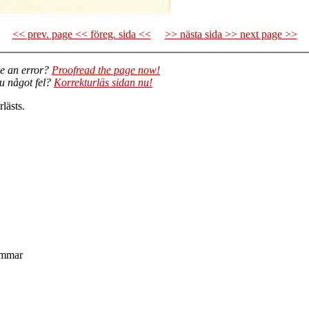
<< prev. page << föreg. sida <<
>> nästa sida >> next page >>
e an error?
Proofread the page now!
du något fel?
Korrekturläs sidan nu!
lästs.
lemmar