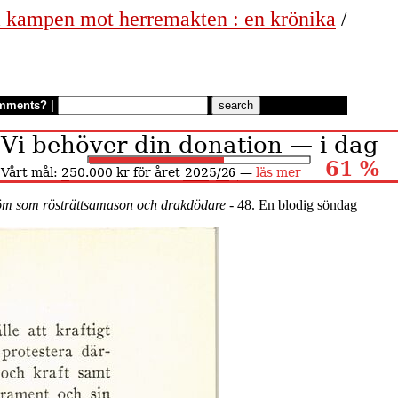
 i kampen mot herremakten : en krönika
/
mments?
|
öm som rösträttsamason och drakdödare
- 48. En blodig söndag