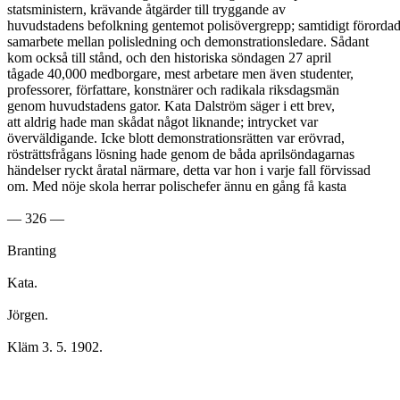
statsministern, krävande åtgärder till tryggande av
huvudstadens befolkning gentemot polisövergrepp; samtidigt förorda
samarbete mellan polisledning och demonstrationsledare. Sådant
kom också till stånd, och den historiska söndagen 27 april
tågade 40,000 medborgare, mest arbetare men även studenter,
professorer, författare, konstnärer och radikala riksdagsmän
genom huvudstadens gator. Kata Dalström säger i ett brev,
att aldrig hade man skådat något liknande; intrycket var
överväldigande. Icke blott demonstrationsrätten var erövrad,
rösträttsfrågans lösning hade genom de båda aprilsöndagarnas
händelser ryckt åratal närmare, detta var hon i varje fall förvissad
om. Med nöje skola herrar polischefer ännu en gång få kasta
— 326 —
Branting
Kata.
Jörgen.
Kläm 3. 5. 1902.