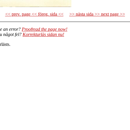
<< prev. page << föreg. sida <<
>> nästa sida >> next page >>
e an error?
Proofread the page now!
du något fel?
Korrekturläs sidan nu!
lästs.