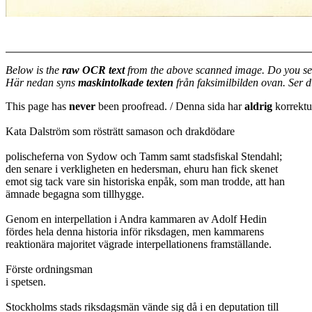
Below is the
raw OCR text
from the above scanned image. Do you se
Här nedan syns
maskintolkade texten
från faksimilbilden ovan. Ser 
This page has
never
been proofread. / Denna sida har
aldrig
korrektur
Kata Dalström som rösträtt samason och drakdödare
polischeferna von Sydow och Tamm samt stadsfiskal Stendahl;
den senare i verkligheten en hedersman, ehuru han fick skenet
emot sig tack vare sin historiska enpåk, som man trodde, att han
ämnade begagna som tillhygge.
Genom en interpellation i Andra kammaren av Adolf Hedin
fördes hela denna historia inför riksdagen, men kammarens
reaktionära majoritet vägrade interpellationens framställande.
Förste ordningsman
i spetsen.
Stockholms stads riksdagsmän vände sig då i en deputation till