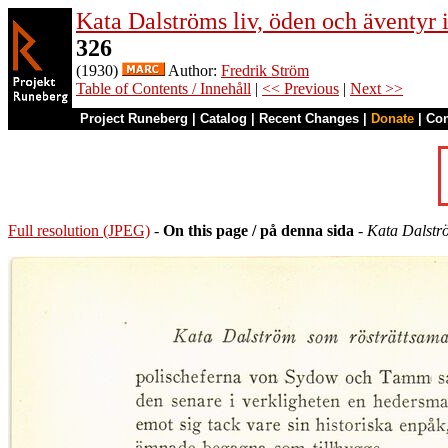
Kata Dalströms liv, öden och äventyr
326
(1930)
Author:
Fredrik Ström
Table of Contents / Innehåll
|
<< Previous
|
Next >>
Project Runeberg
|
Catalog
|
Recent Changes
|
Donate
|
Co
Full resolution (JPEG)
-
On this page / på denna sida
-
Kata Dalstr