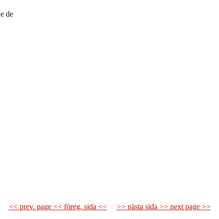
de de
<< prev. page << föreg. sida <<
>> nästa sida >> next page >>