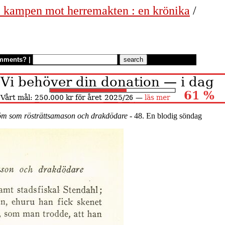
 i kampen mot herremakten : en krönika
/
mments?
|
öm som rösträttsamason och drakdödare
- 48. En blodig söndag