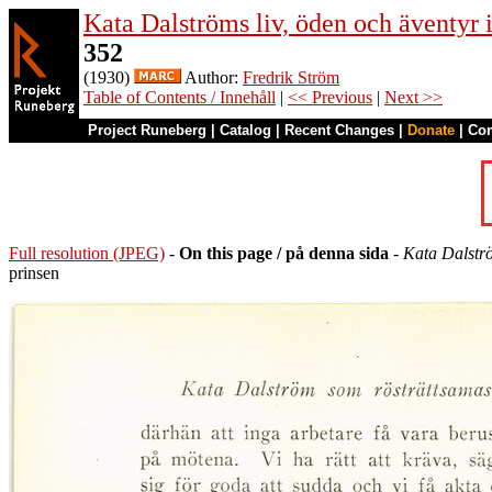
Kata Dalströms liv, öden och äventyr
352
(1930)
Author:
Fredrik Ström
Table of Contents / Innehåll
|
<< Previous
|
Next >>
Project Runeberg
|
Catalog
|
Recent Changes
|
Donate
|
Co
Full resolution (JPEG)
-
On this page / på denna sida
-
Kata Dalstr
prinsen