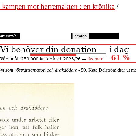
 i kampen mot herremakten : en krönika
/
mments?
|
öm som rösträttsamason och drakdödare
- 50. Kata Dalström drar ut mo