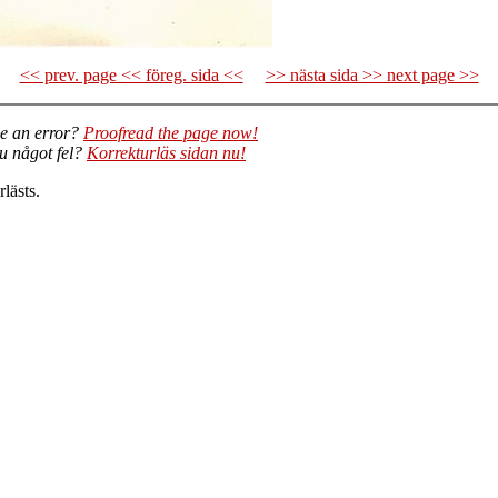
<< prev. page << föreg. sida <<
>> nästa sida >> next page >>
e an error?
Proofread the page now!
du något fel?
Korrekturläs sidan nu!
lästs.