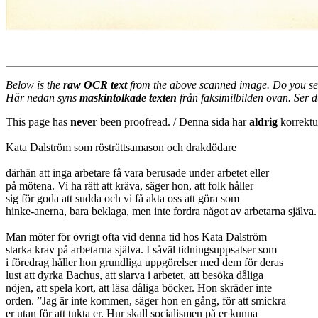
Below is the
raw OCR text
from the above scanned image. Do you se
Här nedan syns
maskintolkade texten
från faksimilbilden ovan. Ser 
This page has
never
been proofread. / Denna sida har
aldrig
korrektur
Kata Dalström som rösträttsamason och drakdödare
därhän att inga arbetare få vara berusade under arbetet eller
på mötena. Vi ha rätt att kräva, säger hon, att folk håller
sig för goda att sudda och vi få akta oss att göra som
hinke-anerna, bara beklaga, men inte fordra något av arbetarna själva.
Man möter för övrigt ofta vid denna tid hos Kata Dalström
starka krav på arbetarna själva. I såväl tidningsuppsatser som
i föredrag håller hon grundliga uppgörelser med dem för deras
lust att dyrka Bachus, att slarva i arbetet, att besöka dåliga
nöjen, att spela kort, att läsa dåliga böcker. Hon skräder inte
orden. ”Jag är inte kommen, säger hon en gång, för att smickra
er utan för att tukta er. Hur skall socialismen på er kunna