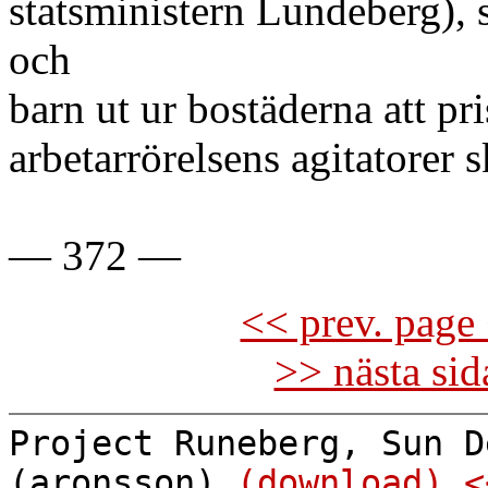
statsministern Lundeberg), 
och
barn ut ur bostäderna att pr
arbetarrörelsens agitatorer
— 372 —
<< prev. page 
>> nästa si
Project Runeberg, Sun D
(aronsson)
(download)
<