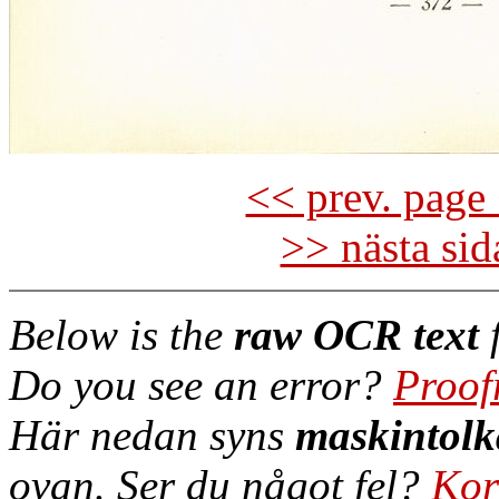
<< prev. page 
>> nästa si
Below is the
raw OCR text
f
Do you see an error?
Proof
Här nedan syns
maskintolk
ovan. Ser du något fel?
Kor