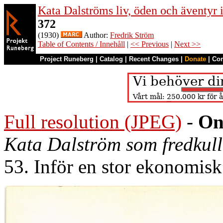
Kata Dalströms liv, öden och äventyr
372
(1930)
Author:
Fredrik Ström
Table of Contents / Innehåll
|
<< Previous
|
Next >>
Project Runeberg
|
Catalog
|
Recent Changes
|
Donate
|
Co
Full resolution (JPEG)
-
On
Kata Dalström som fredkull
53. Inför en stor ekonomisk