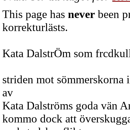
This page has
never
been pr
korrekturlästs.
Kata DalstrÖm som frcdkull
striden mot sömmerskorna i
av
Kata Dalströms goda vän Ann
kommo dock att överskugga