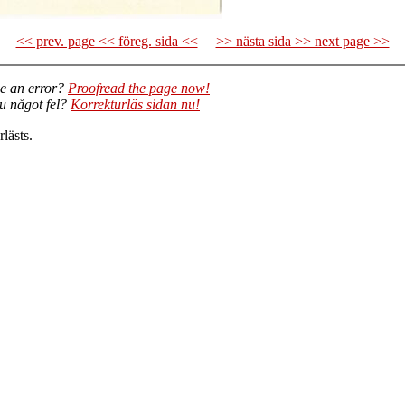
<< prev. page << föreg. sida <<
>> nästa sida >> next page >>
e an error?
Proofread the page now!
du något fel?
Korrekturläs sidan nu!
lästs.