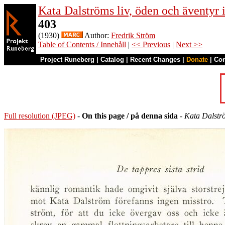
Kata Dalströms liv, öden och äventyr
403
(1930)
Author:
Fredrik Ström
Table of Contents / Innehåll
|
<< Previous
|
Next >>
Project Runeberg
|
Catalog
|
Recent Changes
|
Donate
|
Co
Full resolution (JPEG)
-
On this page / på denna sida
-
Kata Dalströ