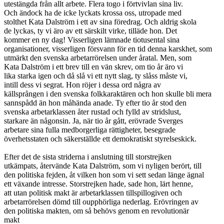
utestängda från allt arbete. Flera togo i förtvivlan sina liv.
Och ändock ha de icke lyckats krossa oss, utropade med
stolthet Kata Dalström i ett av sina föredrag. Och aldrig skola
de lyckas, ty vi äro av ett särskilt virke, tilläde hon. Det
kommer en ny dag! Visserligen lämnade tiotusental sina
organisationer, visserligen försvann för en tid denna karskhet, som
utmärkt den svenska arbetarrörelsen under åratal. Men, som
Kata Dalström i ett brev till en vän skrev, om tio år äro vi
lika starka igen och då slå vi ett nytt slag, ty slåss måste vi,
intill dess vi segrat. Hon röjer i dessa ord några av
källsprången i den svenska folkkaraktären och hon skulle bli mera
sannspådd än hon måhända anade. Ty efter tio år stod den
svenska arbetarklassen åter rustad och fylld av stridslust,
starkare än någonsin. Ja, när tio år gått, erövrade Sverges
arbetare sina fulla medborgerliga rättigheter, besegrade
överhetsstaten och säkerställde ett demokratiskt styrelseskick.
Efter det de sista striderna i anslutning till storstrejken
utkämpats, återvände Kata Dalström, som vi nyligen berört, till
den politiska fejden, åt vilken hon som vi sett sedan länge ägnal
ett växande intresse. Storstrejken hade, sade hon, lärt henne,
att utan politisk makt är arbetarklassen tillspillogiven och
arbetarrörelsen dömd till oupphörliga nederlag. Erövringen av
den politiska makten, om så behövs genom en revolutionär
makt