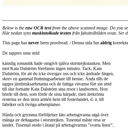
Below is the
raw OCR text
from the above scanned image. Do you se
Här nedan syns
maskintolkade texten
från faksimilbilden ovan. Ser 
This page has
never
been proofread. / Denna sida har
aldrig
korrektur
De tappres sista strid
kännlig romantik hade omgivit själva storstrejkstanken. Men
mot Kata Dalström förefanns ingen misstro. Tack, Kata
Dalström, för att du icke övergav oss och icke ändrade färgen,
skrev en gammal flottningsarbetare till henne. Ända tills de
tappra järnbruksarbetarna och de fattiga vävarna fört sin strid
till slut fortsatte Kata Dalström sina resor i landsorten. Hon
hörde till dem, som förde de sista härjade, men ärekrönta
resterna av den stora armén hem till fosterlandet, d. ä. till
fabriker och övriga arbetsplatser.
Hårda och grymma förföljelser läto arbetsgivarna utgå över
många av deltagarna i storstrejken. Tusental måste resa ur
landet. Tusental stodo i åratal på arbetsgivarnas ”svarta listor”,