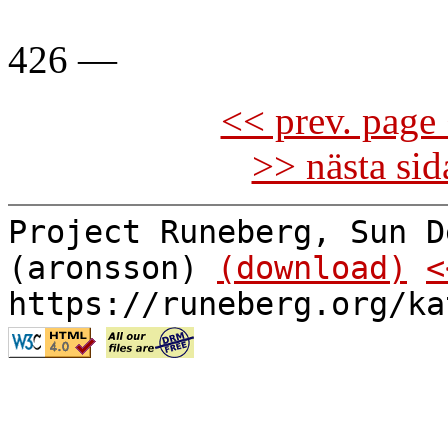
426 —
<< prev. page 
>> nästa si
Project Runeberg, Sun D
(aronsson)
(download)
<
https://runeberg.org/ka