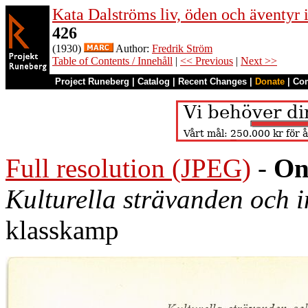
Kata Dalströms liv, öden och äventyr
426
(1930)
Author:
Fredrik Ström
Table of Contents / Innehåll
|
<< Previous
|
Next >>
Project Runeberg
|
Catalog
|
Recent Changes
|
Donate
|
Co
Full resolution (JPEG)
-
On
Kulturella strävanden och i
klasskamp