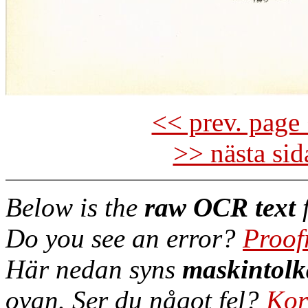
<< prev. page 
>> nästa si
Below is the
raw OCR text
f
Do you see an error?
Proof
Här nedan syns
maskintolk
ovan. Ser du något fel?
Kor