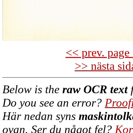
<< prev. page 
>> nästa si
Below is the
raw OCR text
f
Do you see an error?
Proof
Här nedan syns
maskintolk
ovan. Ser du något fel?
Kor