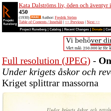
Kata Dalströms liv, öden och äventyr
450
(1930)
Author:
Fredrik Ström
Table of Contents / Innehåll
|
<< Previous
|
Next >>
Project Runeberg
|
Catalog
|
Recent Changes
|
Donate
|
Co
Full resolution (JPEG)
-
On
Under krigets åskor och re
Kriget splittrar massorna