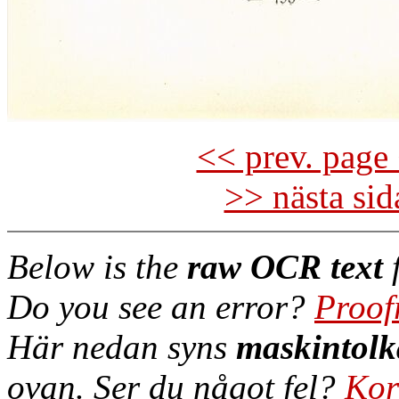
<< prev. page 
>> nästa si
Below is the
raw OCR text
f
Do you see an error?
Proof
Här nedan syns
maskintolk
ovan. Ser du något fel?
Kor