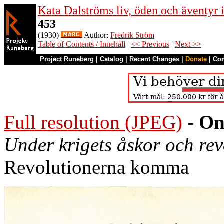
Kata Dalströms liv, öden och äventyr
453
(1930)
Author:
Fredrik Ström
Table of Contents / Innehåll
|
<< Previous
|
Next >>
Project Runeberg
|
Catalog
|
Recent Changes
|
Donate
|
Co
Full resolution (JPEG)
-
On
Under krigets åskor och re
Revolutionerna komma