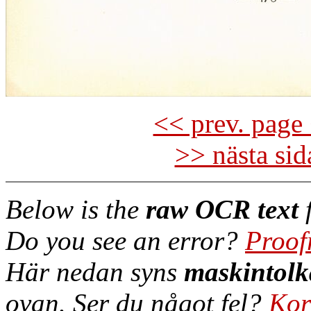
<< prev. page 
>> nästa si
Below is the
raw OCR text
f
Do you see an error?
Proof
Här nedan syns
maskintolk
ovan. Ser du något fel?
Kor