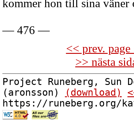
kommer hon till sina väner 
— 476 —
<< prev. page 
>> nästa si
Project Runeberg, Sun D
(aronsson)
(download)
<
https://runeberg.org/ka