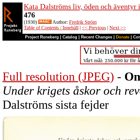
Kata Dalströms liv, öden och äventyr
476
(1930)
Author:
Fredrik Ström
Table of Contents / Innehåll
|
<< Previous
|
Next >>
Project Runeberg
|
Catalog
|
Recent Changes
|
Donate
|
Co
Full resolution (JPEG)
-
On
Under krigets åskor och re
Dalströms sista fejder