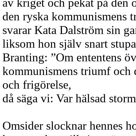
av kriget och pekat på den 
den ryska kommunismens tri
svarar Kata Dalström sin ga
liksom hon själv snart stu
Branting: ”Om ententens öv
kommunismens triumf och d
och frigörelse,
då säga vi: Var hälsad sto
Omsider slocknar hennes ho