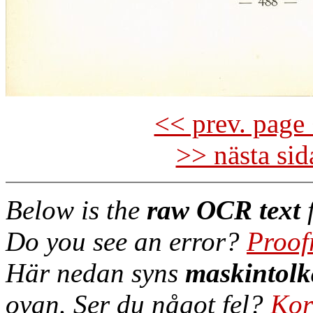
<< prev. page 
>> nästa si
Below is the
raw OCR text
f
Do you see an error?
Proof
Här nedan syns
maskintolk
ovan. Ser du något fel?
Kor