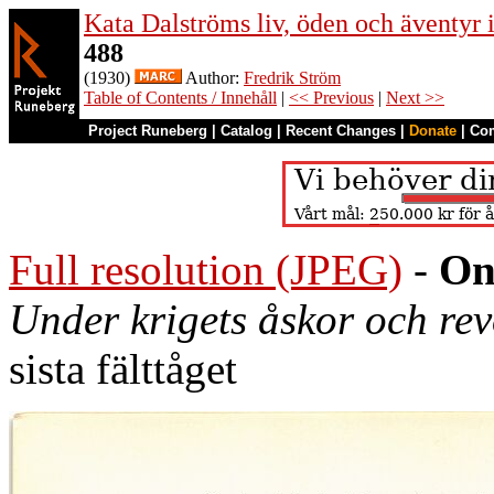
Kata Dalströms liv, öden och äventyr
488
(1930)
Author:
Fredrik Ström
Table of Contents / Innehåll
|
<< Previous
|
Next >>
Project Runeberg
|
Catalog
|
Recent Changes
|
Donate
|
Co
Full resolution (JPEG)
-
On
Under krigets åskor och re
sista fälttåget